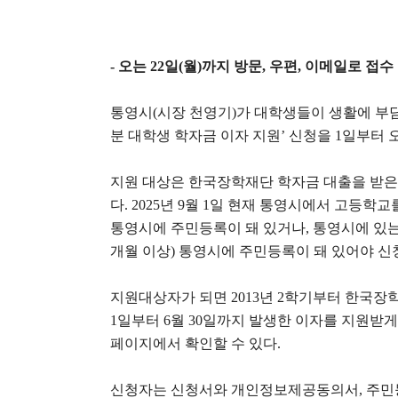
-
오는
22
일
(
월
)
까지 방문
,
우편
,
이메일로 접수
통영시
(
시장 천영기
)
가 대학생들이 생활에 부
분 대학생 학자금 이자 지원
’
신청을
1
일부터 
지원 대상은 한국장학재단 학자금 대출을 받은
다
. 2025
년
9
월
1
일 현재 통영시에서 고등학교
통영시에 주민등록이 돼 있거나
,
통영시에 있는
개월 이상
)
통영시에 주민등록이 돼 있어야 신
지원대상자가 되면
2013
년
2
학기부터 한국장학
1
일부터
6
월
30
일까지 발생한 이자를 지원받게
페이지에서 확인할 수 있다
.
신청자는 신청서와 개인정보제공동의서
,
주민