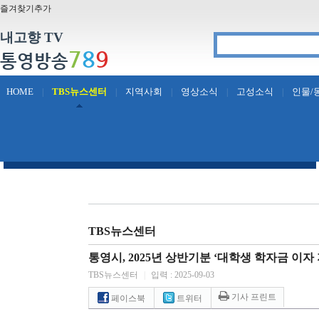
즐겨찾기추가
내고향 TV
7
8
9
통영방송
HOME
TBS뉴스센터
지역사회
영상소식
고성소식
인물/
|
|
|
|
|
TBS뉴스센터
통영시, 2025년 상반기분 ‘대학생 학자금 이자
TBS뉴스센터
|
입력 : 2025-09-03
기사 프린트
페이스북
트위터