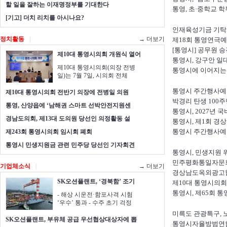
할 일을 잘하는 이재명정부를 기대한다
통영, 초·중학교 
[기고] 더치 리치를 아시나요?
인재육성기금 기탁
정치활동
|
→ 더보기
제18회 통영연극예
[통영시] 공무원 
제10대 통영시의회 개원식 열어
통영시, 강구안 일
제10대 통영시의회(의장 전병
통영시에 이어지는
일)는 7월 7일, 시의회 전체
통영시 주간행사예정표(20
제10대 통영시의회 전반기 의장에 전병일 의원
박경리 탄생 100
통영, 산양읍에 ‘남해권 스마트 선박안전지원센
통영시, 2027년 
경남도의회, 제13대 도의원 당선인 의정활동 설
통영시, 제1회 경
통영시 주간행사예정표(20
제243회 통영시의회 임시회 폐회
통영시 민생지원금 관련 민주당 당선인 기자회견
통영시, 민생지원 
민주평화통일자문회
기업체소식
|
→ 더보기
경상남도옥외광고협
SK오션플랜트, ‘경북함’ 조기
제10대 통영시의회
통영시, 제65회 
- 해상 시운전·함포사격 시험
‘우수’ 통과 - 수주 초기 걱정
미륵도 관광특구,
SK오션플랜트, 부유체 공급 우선협상대상자에 뽑
통영시자율방범연합대