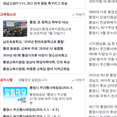
국민의힘 새 원내대
경남고성FCU15, 2022 전국 중등 축구리그 전승
제86대 이호 통영
교육청소년
|
→ 더보기
통영시 민생지원금
통영, 초·중학교 학부모 대상
통영시 민생회복지원
통영시, 제71주년
경상남도통영교육지원청(교육
통영시, 6월 온누
장 조은주)은 7월 22일(수)
남포초등학교, ‘2030년 한려초등학교로 통합’
시의원님들, 길 한
통영 동원중, 교육부 주관 ‘2026년 AI 융합형
통영시 주간행사예정표(20
제9회 지방선거 강
2026년 제1회 통영시의회 어린이·청소년의회교
김해-항저우 직항 부
통영교육지원청-경상대 해양과학대학, 인재 육성
통영시 주간행사예정표(20
통영교육지원청, 박종훈 교육감 참여 지역교육업
2026년 제1회 
공지사항
|
생활정보 알림입니다
→ 더보기
경남도, 바다의 날
천영기 후보 선대위
통영시 주간행사예정표(2026. 8.
통영시, “취업 준
통영방송은 ‘통영시 주간행
제31회 무학기 전
사’에 대해 매주 아침 독자 여러
분
제17차 통영ESD
통영시 주간행사예정표(2026. 8. 3. ~ 8. 9.)
통영시장선거 후보
통영시 주간행사예정표(2026. 7. 27. ~ 8. 2.)