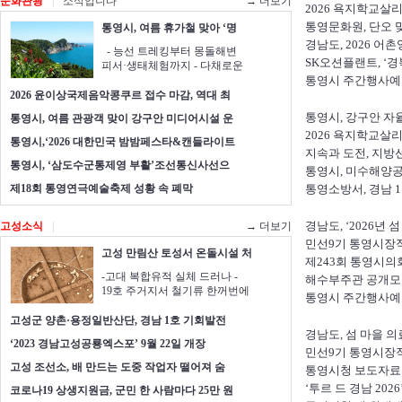
문화관광
|
소식입니다
→ 더보기
2026 욕지학교살
통영문화원, 단오 
통영시, 여름 휴가철 맞아 ‘명
경남도, 2026 
- 능선 트레킹부터 몽돌해변
SK오션플랜트, ‘경
피서·생태체험까지 - 다채로운
통영시 주간행사예정표(20
2026 윤이상국제음악콩쿠르 접수 마감, 역대 최
통영시, 강구안 자
통영시, 여름 관광객 맞이 강구안 미디어시설 운
2026 욕지학교살
통영시,‘2026 대한민국 밤밤페스타&캔들라이트
지속과 도전, 지방
통영시, ‘삼도수군통제영 부활’조선통신사선으
통영시, 미수해양공
제18회 통영연극예술축제 성황 속 폐막
통영소방서, 경남 
경남도, ‘2026년 
고성소식
|
→ 더보기
민선9기 통영시장
고성 만림산 토성서 온돌시설 처
제243회 통영시의
-고대 복합유적 실체 드러나 -
해수부주관 공개모
19호 주거지서 철기류 한꺼번에
통영시 주간행사예정표(20
고성군 양촌·용정일반산단, 경남 1호 기회발전
경남도, 섬 마을 
‘2023 경남고성공룡엑스포’ 9월 22일 개장
민선9기 통영시장
고성 조선소, 배 만드는 도중 작업자 떨어져 숨
통영시청 보도자료 
‘투르 드 경남 202
코로나19 상생지원금, 군민 한 사람마다 25만 원