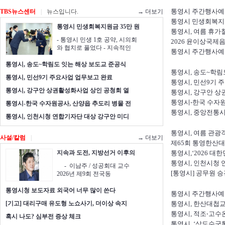
통영시 주간행사예정표(20
TBS뉴스센터
|
뉴스입니다.
→ 더보기
통영시 민생회복지원
통영시 민생회복지원금 35만 원
통영시, 여름 휴가철 
- 통영시 민생 1호 공약, 시의회
2026 윤이상국제
와 협치로 풀었다 - 지속적인
통영시 주간행사예정표(20
통영시, 송도~학림도 잇는 해상 보도교 준공식
통영시, 송도~학림
통영시, 민선9기 주요사업 업무보고 완료
통영시, 민선9기 
통영시, 강구안 상권활성화사업 상인 공청회 열
통영시, 강구안 상
통영시-한국 수자원
통영시-한국 수자원공사, 산양읍 추도리 병물 전
통영시, 중앙전통
통영시, 인천시청 연합기자단 대상 강구안 미디
통영시, 여름 관광
사설/칼럼
|
→ 더보기
제65회 통영한산
지속과 도전, 지방선거 이후의
통영시,‘2026 
통영시, 인천시청 
- 이남주 / 성공회대 교수
[통영시] 공무원 
2026년 제9회 전국동
통영시청 보도자료 외국어 너무 많이 쓴다
통영시 주간행사예정표(20
[기고] 대리구매 유도형 노쇼사기, 더이상 속지
통영시, 한산대첩교
통영시, 적조‧고수
혹시 나도? 심부전 증상 체크
통영시, ‘삼도수