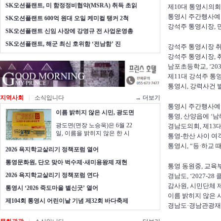
SK오션플랜트, 미 함정정비협약(MSRA) 취득 초읽
제10대 통영시의회
통영시 주간행사예정표(20
SK오션플랜트 600억 원대 오일 케미컬 탱커 2척
강석주 통영시장, 
SK오션플랜트 신임 사장에 강영규 전 사업운영총
SK오션플랜트, 해군 최신 호위함 ‘전남함’ 진
강석주 통영시장 
강석주 통영시장, 취
남포초등학교, ‘2
제11대 강석주 통
통영시, 강력사건 
지역사회
|
소식입니다
→ 더보기
통영시 주간행사예정표(20
이름 밝히지 않은 시민, 광도면
통영, 산양읍에 ‘
광도면(면장 노승욱)은 6월 22
경남도의회, 제13
일, 이름을 밝히지 않은 한 시
통영-한산 사이 여
통영시, “등·하교 
2026 욕지학교살리기 정책포럼 열어
통영문화원, 단오 맞아 벅수제·새미용왕제 재현
통영 동원중, 교육부 
2026 욕지학교살리기 정책포럼 연다
경남도, ‘2027-2
감사원, 시민단체 
통영시 ‘2026 죽도마을 별신굿’ 열어
이름 밝히지 않은 
제104회 통영시 어린이날 기념 제32회 바다축제
경남도·경남관광재단