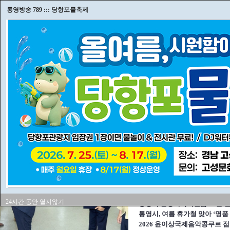
즐겨찾기추가
통영방송 789 ::: 당항포물축제
내고향 TV
7
8
9
통영방송
HOME
TBS뉴스센터
지역사회
영상소식
고성소식
인물/
|
|
|
|
|
주요 뉴스
통영시 민생회복지원금
- 통영시 민생 1호 공약, 시의회와
모 확대… 견제와 균형이 만든 성
24시간 동안 열지않기
통영시 민생회복지원금 35만 
통영시, 여름 휴가철 맞아 ‘명품
2026 윤이상국제음악콩쿠르 접수