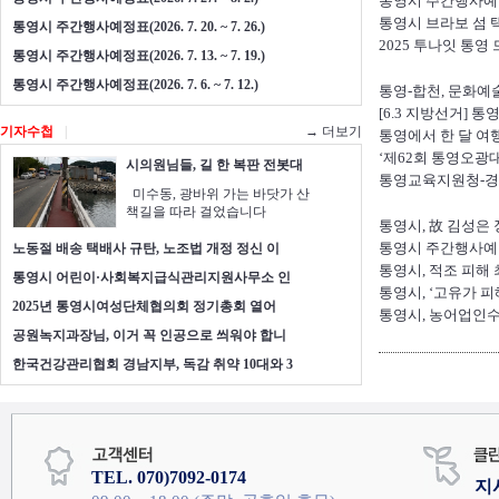
통영시 주간행사예정표(20
통영시 브라보 섬 택
통영시 주간행사예정표(2026. 7. 20. ~ 7. 26.)
2025 투나잇 통영
통영시 주간행사예정표(2026. 7. 13. ~ 7. 19.)
통영시 주간행사예정표(2026. 7. 6. ~ 7. 12.)
통영-합천, 문화예
[6.3 지방선거] 
기자수첩
|
→ 더보기
통영에서 한 달 여행하
‘제62회 통영오광
시의원님들, 길 한 복판 전봇대
통영교육지원청-경
미수동, 광바위 가는 바닷가 산
책길을 따라 걸었습니다
통영시, 故 김성은
통영시 주간행사예정표(20
노동절 배송 택배사 규탄, 노조법 개정 정신 이
통영시, 적조 피해
통영시 어린이·사회복지급식관리지원사무소 인
통영시, ‘고유가 피
2025년 통영시여성단체협의회 정기총회 열어
통영시, 농어업인
공원녹지과장님, 이거 꼭 인공으로 씌워야 합니
한국건강관리협회 경남지부, 독감 취약 10대와 3
TEL. 070)7092-0174
지