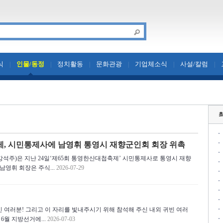
식
인물/동정
정치활동
문화관광
기업체소식
사설/칼럼
|
|
|
|
|
|
제, 시민통제사에 남영휘 통영시 재향군인회 회장 위촉
석주)은 지난 24일‘제65회 통영한산대첩축제’ 시민통제사로 통영시 재향
남영휘 회장은 주식...
2026-07-29
 여러분! 그리고 이 자리를 빛내주시기 위해 참석해 주신 내외 귀빈 여러
6월 지방선거에...
2026-07-03