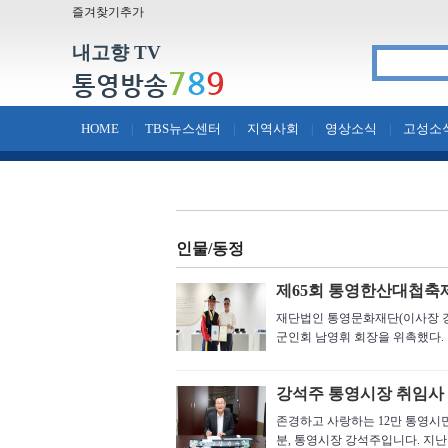
즐겨찾기추가
내고향 TV
7
8
9
통영방송
HOME
TBS뉴스센터
지역사회
영상소식
고성소
|
|
|
|
인물/동정
제65회 통영한산대첩축
재단법인 통영문화재단(이사장 강
군인회 남영휘 회장을 위촉했다. 
강석주 통영시장 취임사
존경하고 사랑하는 12만 통영시민
분, 통영시장 강석주입니다. 지난 