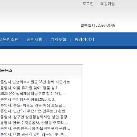
로그인
|
회원가입
발행일시 : 2026-08-06
교육청소년
공지사항
기자수첩
통영이야기
|
|
|
최근뉴스
통영시 민생회복지원금 35만 원씩 지급키로
통영시, 여름 휴가철 맞아 ‘명품 섬 1...
2026 윤이상국제음악콩쿠르 접수 마감,...
통영시 주간행사예정표(2026. 8. 3...
통영시, 송도~학림도 잇는 해상 보도교 ...
통영시, 민선9기 주요사업 업무보고 완료
통영시, 강구안 상권활성화사업 상인 공청...
통영시-한국 수자원공사, 산양읍 추도리 ...
통영시, 중앙전통시장 자율금연구역 운영 ...
통영시, 여름 관광객 맞이 강구안 미디어...