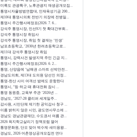
미륵도 관광특구, 노후관광지 재생공개모집...
통영시자율방범연합대, 인재육성기금 200...
제10대 통영시의회 전반기 의장에 전병일...
통영시 주간행사예정표(2026. 7. 6...
강석주 통영시장, 민선9기 첫 확대간부회...
강석주 통영시장 취임사
강석주 통영시장, 취임 첫 결재는 ‘민생’
남포초등학교, ‘2030년 한려초등학교로...
제11대 강석주 통영시장 취임
통영시, 강력사건 발생지역 주민 긴급 지...
통영시 주간행사예정표(2026. 6. 2...
통영, 산양읍에 ‘남해권 스마트 선박안전...
경남도의회, 제13대 도의원 당선인 의정...
통영-한산 사이 여객선 밤에도 운항한다
통영시, “등·하교 때 휴대전화 잠시 ...
통영 동원중, 교육부 주관 ‘2026년 ...
경남도, ‘2027-28 클리퍼 세계일주...
감사원, 시민단체 제기한 공익감사 청구 ...
이름 밝히지 않은 시민, 광도면사무소에 ...
경남도·경남관광재단, 수도권서 여름 관...
2026 욕지학교살리기 정책포럼 열어
통영문화원, 단오 맞아 벅수제·새미용왕...
경남도, 2026 어촌영상공개모집전 연다