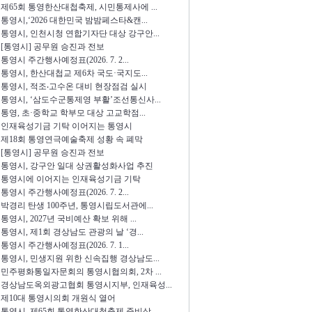
제65회 통영한산대첩축제, 시민통제사에 ...
통영시,‘2026 대한민국 밤밤페스타&캔...
통영시, 인천시청 연합기자단 대상 강구안...
[통영시] 공무원 승진과 전보
통영시 주간행사예정표(2026. 7. 2...
통영시, 한산대첩교 제6차 국도·국지도...
통영시, 적조‧고수온 대비 현장점검 실시
통영시, ‘삼도수군통제영 부활’조선통신사...
통영, 초·중학교 학부모 대상 고교학점...
인재육성기금 기탁 이어지는 통영시
제18회 통영연극예술축제 성황 속 폐막
[통영시] 공무원 승진과 전보
통영시, 강구안 일대 상권활성화사업 추진
통영시에 이어지는 인재육성기금 기탁
통영시 주간행사예정표(2026. 7. 2...
박경리 탄생 100주년, 통영시립도서관에...
통영시, 2027년 국비예산 확보 위해 ...
통영시, 제1회 경상남도 관광의 날 ‘경...
통영시 주간행사예정표(2026. 7. 1...
통영시, 민생지원 위한 신속집행 경상남도...
민주평화통일자문회의 통영시협의회, 2차 ...
경상남도옥외광고협회 통영시지부, 인재육성...
제10대 통영시의회 개원식 열어
통영시, 제65회 통영한산대첩축제 준비상...