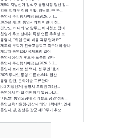
제9회 지방선거 강석주 통영시장 당선 감...
김해-항저우 직항 부활, 경남도, 中 관...
통영시 주간행사예정표(2026. 6. 1...
2026년 제1회 통영시의회 어린이·청...
경남도, 바다의 날 앞두고 바다청소 참여
천영기 후보 선대위 특정 언론 추측성 보...
통영시, “취업 준비 비용 걱정 덜어요”...
제31회 무학기 전국고등학교 축구대회 끝나
제17차 통영ESD 국제포럼 열어
통영시장선거 후보자 토론회 연다
통영시 주간행사예정표(2026. 5. 2...
통영시 브라보 섬 택시, 섬 주민 ‘효자...
2025 투나잇 통영 드론쇼-64회 한산...
통영-합천, 문화예술 교류한다
[6.3 지방선거] 통영시 도의원 제1선...
통영에서 한 달 여행하기 열풍...4.3...
‘제62회 통영오광대 정기발표 공연’성황...
통영교육지원청-경상대 해양과학대학, 인재...
통영시, 故 김성은 장군 제19주기 추모...