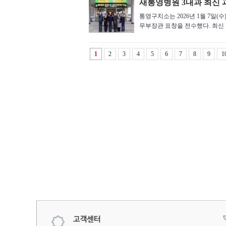
새통영병원 3내과 최신 
통영구치소는 2026년 1월 7일(
무부장관 표창을 전수했다. 최신 과
1
2
3
4
5
6
7
8
9
1