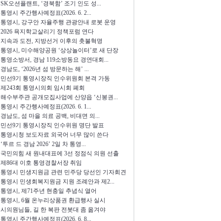
SK오션플랜트, ‘경북함’ 조기 인도 성...
통영시 주간행사예정표(2026. 6. 2...
통영시, 강구안 자율주행 관광안내 로봇 운영
2026 욕지학교살리기 정책포럼 연다
지속과 도전, 지방선거 이후의 촛불혁명
통영시, 미수해양공원 ‘상상놀이터’로 새 단장
통영소방서, 경남 119소방동요 경연대회...
경남도, ‘2026년 섬 방문하는 해’ ...
민선9기 통영시장직 인수위원회 본격 가동
제243회 통영시의회 임시회 폐회
해수부주관 공개모집사업에 산양읍 ‘신봉권...
통영시 주간행사예정표(2026. 6. 1...
경남도, 섬 마을 의료 공백, 비대면 의...
민선9기 통영시장직 인수위원 명단 발표
통영시청 보도자료 외국어 너무 많이 쓴다
‘투르 드 경남 2026’ 2일 차 통영...
국민의힘 새 원내대표에 3선 정점식 의원 선출
제86대 이호 통영경찰서장 취임
통영시 민생지원금 관련 민주당 당선인 기자회견
통영시 민생회복지원금 지원 조례안과 제2...
통영시, 제71주년 현충일 추념식 열어
통영시, 6월 온누리상품권 환급행사 실시
시의원님들, 길 한 복판 전봇대 좀 옮겨야
통영시 주간행사예정표(2026. 6. 8...