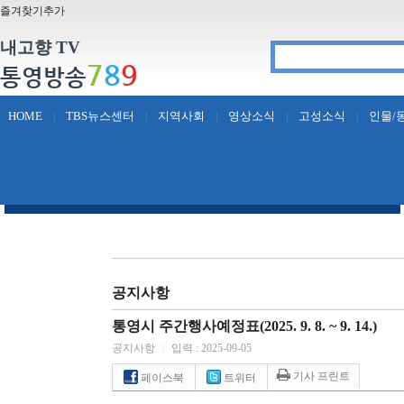
즐겨찾기추가
내고향 TV
7
8
9
통영방송
HOME
TBS뉴스센터
지역사회
영상소식
고성소식
인물/
|
|
|
|
|
공지사항
통영시 주간행사예정표(2025. 9. 8. ~ 9. 14.)
공지사항
|
입력 : 2025-09-05
기사 프린트
페이스북
트위터