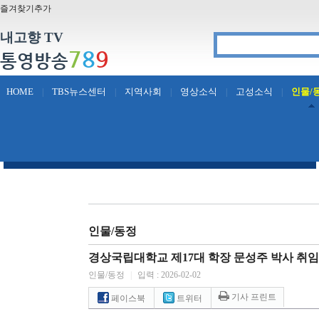
즐겨찾기추가
내고향 TV
7
8
9
통영방송
HOME
TBS뉴스센터
지역사회
영상소식
고성소식
인물/
|
|
|
|
|
인물/동정
경상국립대학교 제17대 학장 문성주 박사 취임
인물/동정
|
입력 : 2026-02-02
기사 프린트
페이스북
트위터