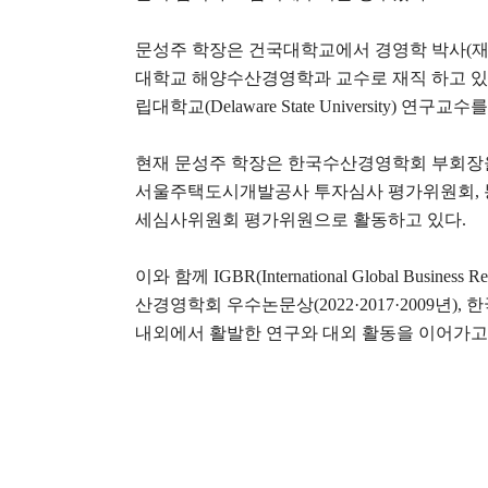
문성주 학장은 건국대학교에서 경영학 박사
(
재
대학교 해양수산경영학과 교수로 재직 하고 
립대학교
(Delaware State University)
연구교수를
현재 문성주 학장은 한국수산경영학회 부회장
서울주택도시개발공사 투자심사 평가위원회
,
세심사위원회 평가위원으로 활동하고 있다
.
이와 함께
IGBR(International Global Business R
산경영학회 우수논문상
(2022·2017·2009
년
),
한
내외에서 활발한 연구와 대외 활동을 이어가고