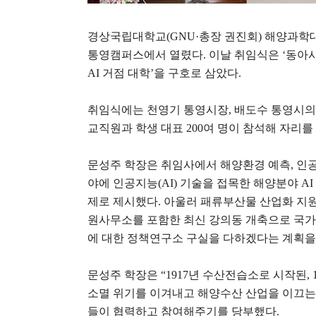
경상국립대학교
(GNU·
총장 권진회
)
해양과학대
통영캠퍼스에서 열렸다
.
이날 취임식은
‘
동아시
AI
거점 대학
’
을 구호로 삼았다
.
취임식에는 천영기 통영시장
,
배도수 통영시의
교직원과 학생 대표
200
여 명이 참석해 자리를
문성주 학장은 취임사에서 해양환경 예측
,
인
야에 인공지능
(AI)
기술을 접목한 해양분야
AI
제로 제시했다
.
아울러 패류부산물 산업화 지
원사무소를 포함한 최신 강의동 개축으로 국가
에 대한 정책연구소 구실을 다하겠다는 계획을
문성주 학장은
“1917
년 수산전습소로 시작된
, 
소멸 위기를 이겨내고 해양수산 산업을 이끄는
들이 협력하고 참여해주기를 당부했다
.