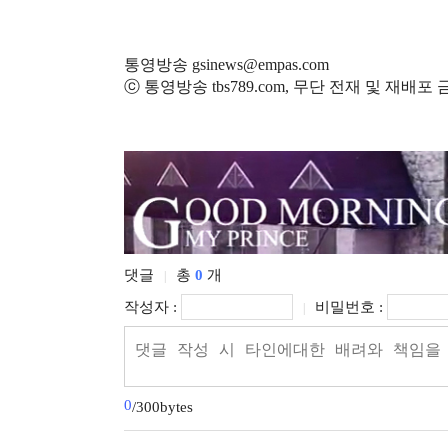
통영방송 gsinews@empas.com
ⓒ 통영방송 tbs789.com, 무단 전재 및 재배포
댓글
총
0
개
|
작성자 :
비밀번호 :
|
0
/300bytes