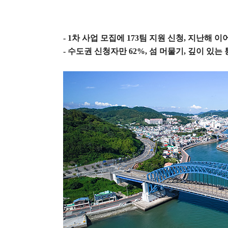
- 1
차 사업 모집에
173
팀 지원 신청
,
지난해 이어
-
수도권 신청자만
62%,
섬 머물기
,
깊이 있는 