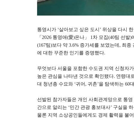
통영시가
‘
살아보고 싶은 도시
’
위상을 다시 
「
2026
통영애
(
愛
)
온나
」
1
차 모집
(40
팀 선발
)
(167
팀
)
보다 약
3.6%
증가세를 보였는데
,
최종
에 대한 꾸준한 인기를 증명했다
.
무엇보다 서울을 포함한 수도권 지역 신청자
높은 관심을 나타낸 것으로 확인됐다
.
연령대
대 청년층 수요와
‘
귀어
,
귀촌
’
을 탐색하는
60
대
선발된 참가자들은 개인 사회관계망으로 통영
간으로 알리는
‘
민간 관광 홍보대사
’
구실을 
물론 지역 소상공인들에게도 경제 활력을 불어