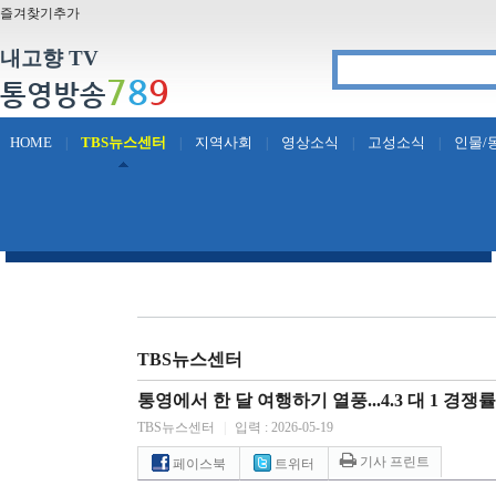
즐겨찾기추가
내고향 TV
7
8
9
통영방송
HOME
TBS뉴스센터
지역사회
영상소식
고성소식
인물/
|
|
|
|
|
TBS뉴스센터
통영에서 한 달 여행하기 열풍...4.3 대 1 경쟁
TBS뉴스센터
|
입력 : 2026-05-19
기사 프린트
페이스북
트위터