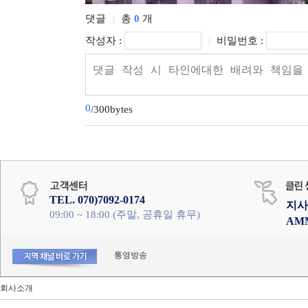
댓글
총
0
개
|
작성자 :
비밀번호 :
|
0
/300bytes
TEL. 070)7092-0174
지사
09:00 ~ 18:00 (주말, 공휴일 휴무)
AM
통영방송
회사소개