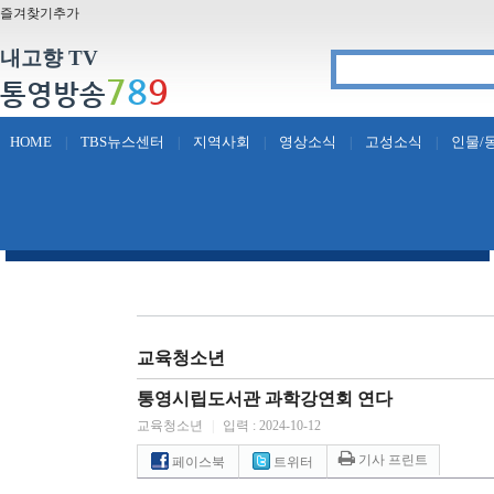
즐겨찾기추가
내고향 TV
7
8
9
통영방송
HOME
TBS뉴스센터
지역사회
영상소식
고성소식
인물/
|
|
|
|
|
교육청소년
통영시립도서관 과학강연회 연다
교육청소년
|
입력 : 2024-10-12
기사 프린트
페이스북
트위터