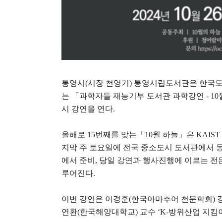
통영시
(
시장 천영기
)
통영시립도서관은 한국
는
「
과학자들 재능기부 도서관 과학강연
- 10
시 강연을 연다
.
올해로
15
번째를 맞는
「
10
월 하늘
」
은
KAIST
지막 주 토요일에 전국 중소도시 도서관에서 
에서 준비
,
당일 강연과 행사진행에 이르는 전
루어진다
.
이번 강연은 이경훈
(
한국아마추어 천문학회
)
연환
(
한국해양대학교
)
교수
‘K-
방위산업 지킴