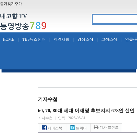
즐겨찾기추가
내고향 TV
7
8
9
통영방송
HOME
TBS뉴스센터
지역사회
영상소식
고성소식
인물/
|
|
|
|
|
기자수첩
60, 70, 80대 세대 이재명 후보지지 678인 선언
기자수첩
|
입력 : 2025-05-31
기사 프린트
페이스북
트위터