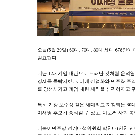
오늘
(5
월
29
일
) 60
대
, 70
대
, 80
대 세대
678
인이 
발표했다
.
지난
12.3
계엄 내란으로 드러난 것처럼 윤석열
경제를 몰락시켰다
.
이에 산업화와 민주화 주
를 당선시키고 계엄 내란 세력을 심판하자고 
특히 가장 보수성 짙은 세대라고 지칭되는
60
이재명 후보가 승리할 수 있고
,
이로써 사회 통
더불어민주당 선거대책위원회 박찬대
(
인천 