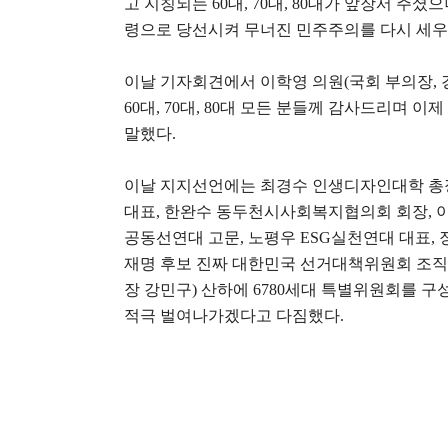
고 지칭되는
60
대
, 70
대
, 80
대가 앞장서 주셨으니
령으로 당선시켜 무너진 민주주의를 다시 세
이날 기자회견에서 이학영 의원
(
국회 부의장
,
60
대
, 70
대
, 80
대 모든 분들께 감사드리며 이제
말했다
.
이날 지지선언에는 최경수 인생디자인대학 총
대표
,
한완수 동두천시사회복지협의회 회장
,
공동선연대 고문
,
노평우
ESG
실천연대 대표
,
재명 후보 진짜 대한민국 선거대책위원회 조
장 강민구
)
산하에
6780
세대 특별위원회를 구성
적극 벌여나가겠다고 다짐했다
.