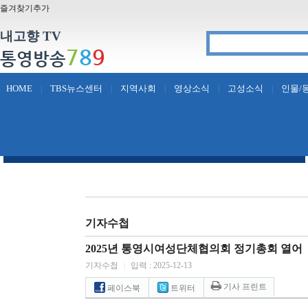
즐겨찾기추가
내고향 TV
7
8
9
통영방송
HOME
TBS뉴스센터
지역사회
영상소식
고성소식
인물/
|
|
|
|
|
기자수첩
2025년 통영시여성단체협의회 정기총회 열어
기자수첩
|
입력 : 2025-12-13
기사 프린트
페이스북
트위터