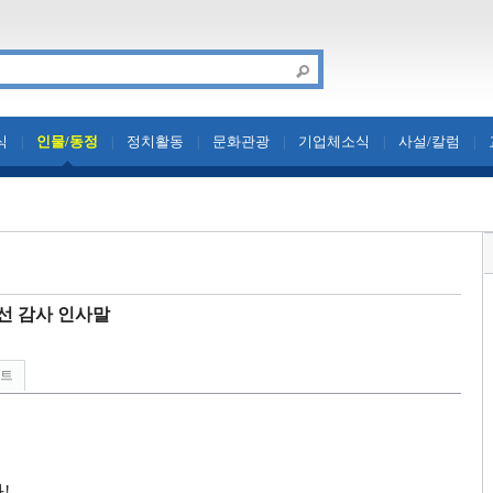
식
인물/동정
정치활동
문화관광
기업체소식
사설/칼럼
|
|
|
|
|
|
선 감사 인사말
린트
다
!