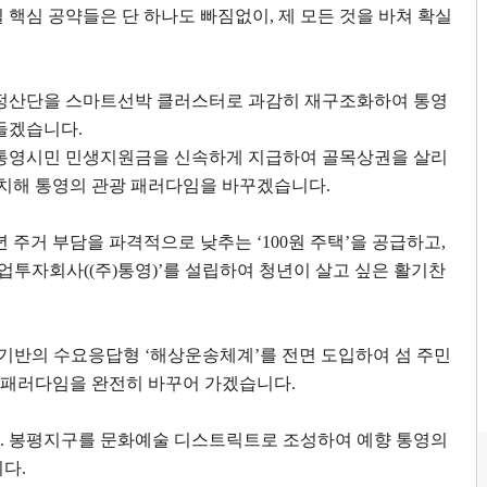
 핵심 공약들은 단 하나도 빠짐없이
,
제 모든 것을 바쳐 확실
정산단을 스마트선박 클러스터로 과감히 재구조화하여 통영
만들겠습니다
.
통영시민 민생지원금을 신속하게 지급하여 골목상권을 살리
설치해 통영의 관광 패러다임을 바꾸겠습니다
.
년 주거 부담을 파격적으로 낮추는
‘100
원 주택
’
을 공급하고
,
업투자회사
((
주
)
통영
)’
를 설립하여 청년이 살고 싶은 활기찬
기반의 수요응답형
‘
해상운송체계
’
를 전면 도입하여 섬 주민
 패러다임을 완전히 바꾸어 가겠습니다
.
.
봉평지구를 문화예술 디스트릭트로 조성하여 예향 통영의
니다
.