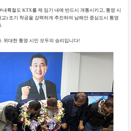
부내륙철도
KTX
를 제 임기 내에 반드시 개통시키고
,
통영 시
대교
)
조기 착공을 강력하게 추진하여 남해안 중심도시 통영
다
.
다
.
위대한 통영 시민 모두의 승리입니다
!