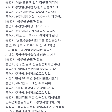
통영시, 여름 관광객 맞이 강구안 미디어...
제65회 통영한산대첩축제, 시민통제사에 ...
통영시,‘2026 대한민국 밤밤페스타&캔...
통영시, 인천시청 연합기자단 대상 강구안...
[통영시] 공무원 승진과 전보
통영시 주간행사예정표(2026. 7. 2...
통영시, 한산대첩교 제6차 국도·국지도...
통영시, 적조‧고수온 대비 현장점검 실시
통영시, ‘삼도수군통제영 부활’조선통신사...
통영, 초·중학교 학부모 대상 고교학점...
인재육성기금 기탁 이어지는 통영시
제18회 통영연극예술축제 성황 속 폐막
[통영시] 공무원 승진과 전보
통영시, 강구안 일대 상권활성화사업 추진
통영시에 이어지는 인재육성기금 기탁
통영시 주간행사예정표(2026. 7. 2...
박경리 탄생 100주년, 통영시립도서관에...
통영시, 2027년 국비예산 확보 위해 ...
통영시, 제1회 경상남도 관광의 날 ‘경...
통영시 주간행사예정표(2026. 7. 1...
통영시, 민생지원 위한 신속집행 경상남도...
민주평화통일자문회의 통영시협의회, 2차 ...
경상남도옥외광고협회 통영시지부, 인재육성...
제10대 통영시의회 개원식 열어