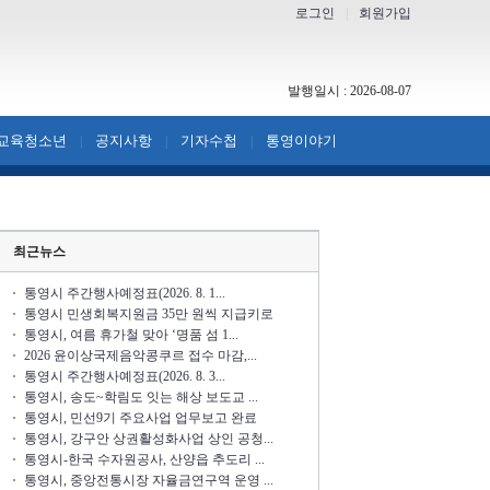
로그인
|
회원가입
발행일시 : 2026-08-07
교육청소년
공지사항
기자수첩
통영이야기
|
|
|
최근뉴스
통영시 주간행사예정표(2026. 8. 1...
통영시 민생회복지원금 35만 원씩 지급키로
통영시, 여름 휴가철 맞아 ‘명품 섬 1...
2026 윤이상국제음악콩쿠르 접수 마감,...
통영시 주간행사예정표(2026. 8. 3...
통영시, 송도~학림도 잇는 해상 보도교 ...
통영시, 민선9기 주요사업 업무보고 완료
통영시, 강구안 상권활성화사업 상인 공청...
통영시-한국 수자원공사, 산양읍 추도리 ...
통영시, 중앙전통시장 자율금연구역 운영 ...