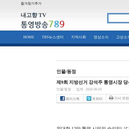
즐겨찾기추가
내고향 TV
7
8
9
통영방송
HOME
TBS뉴스센터
지역사회
영상소식
고성소
|
|
|
|
인물/동정
제9회 지방선거 강석주 통영시장 당
인물/동정
|
입력 : 2026-06-05
기사 프
페이스북
트위터
위대한
12
만 통영 시민의 승리입니