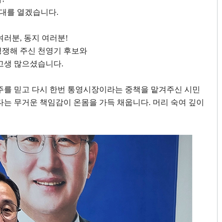
시대를 열겠습니다
.
 여러분
,
동지 여러분
!
경쟁해 주신 천영기 후보와
고생 많으셨습니다
.
주를 믿고 다시 한번 통영시장이라는 중책을 맡겨주신 시민
는 무거운 책임감이 온몸을 가득 채웁니다
.
머리 숙여 깊이