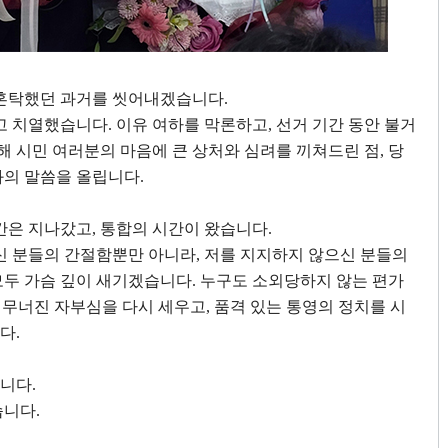
혼탁했던 과거를 씻어내겠습니다
.
하고 치열했습니다
.
이유 여하를 막론하고
,
선거 기간 동안 불거
해 시민 여러분의 마음에 큰 상처와 심려를 끼쳐드린 점
,
당
과의 말씀을 올립니다
.
간은 지나갔고
,
통합의 시간이 왔습니다
.
신 분들의 간절함뿐만 아니라
,
저를 지지하지 않으신 분들의
모두 가슴 깊이 새기겠습니다
.
누구도 소외당하지 않는 편가
 무너진 자부심을 다시 세우고
,
품격 있는 통영의 정치를 시
니다
.
습니다
.
습니다
.