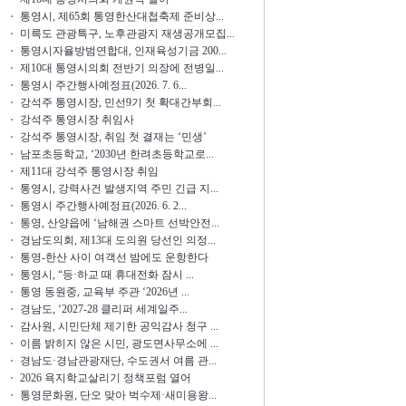
통영시, 제65회 통영한산대첩축제 준비상...
미륵도 관광특구, 노후관광지 재생공개모집...
통영시자율방범연합대, 인재육성기금 200...
제10대 통영시의회 전반기 의장에 전병일...
통영시 주간행사예정표(2026. 7. 6...
강석주 통영시장, 민선9기 첫 확대간부회...
강석주 통영시장 취임사
강석주 통영시장, 취임 첫 결재는 ‘민생’
남포초등학교, ‘2030년 한려초등학교로...
제11대 강석주 통영시장 취임
통영시, 강력사건 발생지역 주민 긴급 지...
통영시 주간행사예정표(2026. 6. 2...
통영, 산양읍에 ‘남해권 스마트 선박안전...
경남도의회, 제13대 도의원 당선인 의정...
통영-한산 사이 여객선 밤에도 운항한다
통영시, “등·하교 때 휴대전화 잠시 ...
통영 동원중, 교육부 주관 ‘2026년 ...
경남도, ‘2027-28 클리퍼 세계일주...
감사원, 시민단체 제기한 공익감사 청구 ...
이름 밝히지 않은 시민, 광도면사무소에 ...
경남도·경남관광재단, 수도권서 여름 관...
2026 욕지학교살리기 정책포럼 열어
통영문화원, 단오 맞아 벅수제·새미용왕...