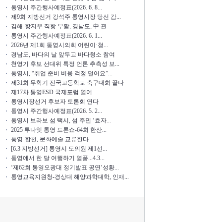
통영시 주간행사예정표(2026. 6. 8...
제9회 지방선거 강석주 통영시장 당선 감...
김해-항저우 직항 부활, 경남도, 中 관...
통영시 주간행사예정표(2026. 6. 1...
2026년 제1회 통영시의회 어린이·청...
경남도, 바다의 날 앞두고 바다청소 참여
천영기 후보 선대위 특정 언론 추측성 보...
통영시, “취업 준비 비용 걱정 덜어요”...
제31회 무학기 전국고등학교 축구대회 끝나
제17차 통영ESD 국제포럼 열어
통영시장선거 후보자 토론회 연다
통영시 주간행사예정표(2026. 5. 2...
통영시 브라보 섬 택시, 섬 주민 ‘효자...
2025 투나잇 통영 드론쇼-64회 한산...
통영-합천, 문화예술 교류한다
[6.3 지방선거] 통영시 도의원 제1선...
통영에서 한 달 여행하기 열풍...4.3...
‘제62회 통영오광대 정기발표 공연’성황...
통영교육지원청-경상대 해양과학대학, 인재...