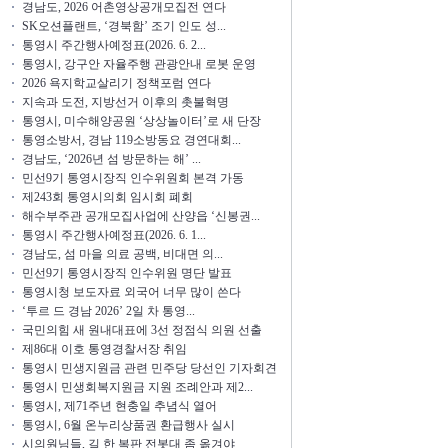
경남도, 2026 어촌영상공개모집전 연다
SK오션플랜트, ‘경북함’ 조기 인도 성...
통영시 주간행사예정표(2026. 6. 2...
통영시, 강구안 자율주행 관광안내 로봇 운영
2026 욕지학교살리기 정책포럼 연다
지속과 도전, 지방선거 이후의 촛불혁명
통영시, 미수해양공원 ‘상상놀이터’로 새 단장
통영소방서, 경남 119소방동요 경연대회...
경남도, ‘2026년 섬 방문하는 해’ ...
민선9기 통영시장직 인수위원회 본격 가동
제243회 통영시의회 임시회 폐회
해수부주관 공개모집사업에 산양읍 ‘신봉권...
통영시 주간행사예정표(2026. 6. 1...
경남도, 섬 마을 의료 공백, 비대면 의...
민선9기 통영시장직 인수위원 명단 발표
통영시청 보도자료 외국어 너무 많이 쓴다
‘투르 드 경남 2026’ 2일 차 통영...
국민의힘 새 원내대표에 3선 정점식 의원 선출
제86대 이호 통영경찰서장 취임
통영시 민생지원금 관련 민주당 당선인 기자회견
통영시 민생회복지원금 지원 조례안과 제2...
통영시, 제71주년 현충일 추념식 열어
통영시, 6월 온누리상품권 환급행사 실시
시의원님들, 길 한 복판 전봇대 좀 옮겨야