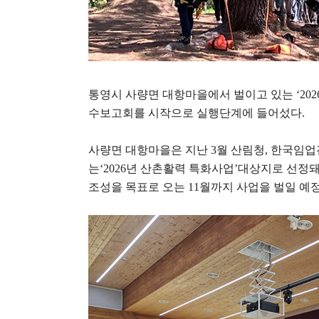
통영시 사량면 대항마을에서 벌이고 있는
‘202
수보고회를 시작으로 실행단계에 들어섰다
.
사량면 대항마을은 지난
3
월 산림청
,
한국임업
는
‘2026
년 산촌활력 특화사업
’
대상지로 선정
조성을 목표로 오는
11
월까지 사업을 벌일 예