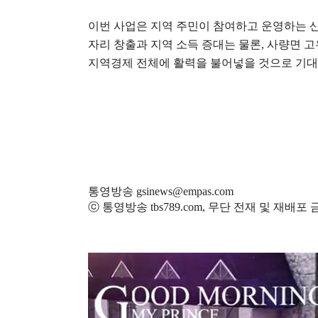
이번 사업은 지역 주민이 참여하고 운영하는 산
자리 창출과 지역 소득 증대는 물론
,
사량면 고
지역경제 전체에 활력을 불어넣을 것으로 기
통영방송 gsinews@empas.com
ⓒ 통영방송 tbs789.com, 무단 전재 및 재배포