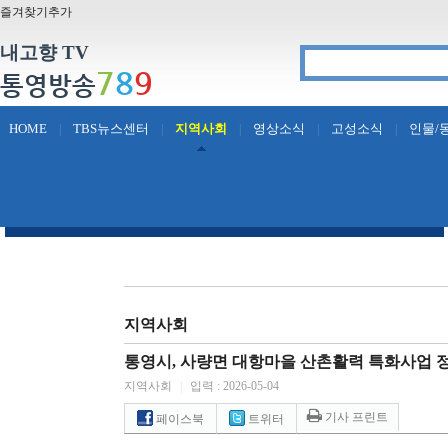
즐겨찾기추가
내고향 TV
7
8
9
통영방송
HOME
TBS뉴스센터
지역사회
영상소식
고성소식
인물/
|
|
|
|
|
지역사회
통영시, 사량면 대항마을 산촌활력 특화사업 
지역사회
|
입력 : 2026-05-04
기사 프린트
페이스북
트위터