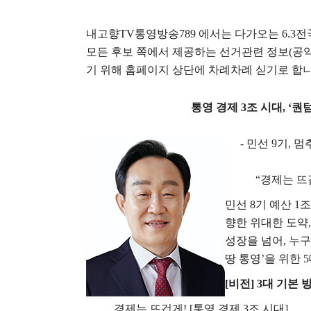
내고향
TV
통영방송
789
에서는 다가오는
6.3
전
모든 후보 쪽에서 제공하는 선거관련 정보
(
공약
기 위해 홈페이지 상단에 차례차례 싣기로 합
통영 경제
3
조 시대
, ‘
퀀텀
-
민선
9
기
,
멈
“
경제는 뜨
민선
8
기 예산
1
조
향한 위대한 도약
성장을 넘어
,
누구
땅 통영
’
을 위한
5
[
비전
] 3
대 기본 
경제는 뜨겁게
! [
통영 경제
3
조 시대
]