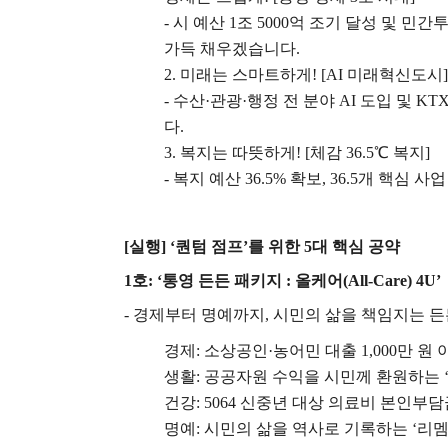
-
시 예산
1
조
5000
억 조기 달성 및 민간
가득 채우겠습니다
.
2.
미래는 스마트하게
! [AI
미래혁신도시
]
-
수산
·
관광
·
행정 전 분야
AI
도입 및
KT
다
.
3.
복지는 따뜻하게
! [
체감
36.5
℃
복지
]
-
복지 예산
36.5%
확보
, 36.5
개 핵심 사
[
실행
] ‘
퀀텀 점프
’
를 위한
5
대 핵심 공약
1
호
: ‘
통영 든든 패키지
:
올케어
(All-Care) 4U’
-
경제부터 명예까지
,
시민의 삶을 책임지는 
경제
:
소상공인
·
농어민 대출
1,000
만 원 
생활
:
공공자원 수익을 시민께 환원하는
건강
: 5064
신중년 대상 의료비 본인부담
명예
:
시민의 삶을 역사로 기록하는
‘
리멤