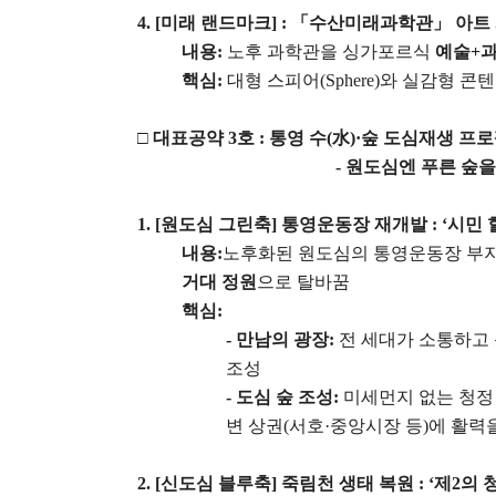
4. [
미래 랜드마크
] :
「
수산미래과학관
」
아트
내용
:
노후 과학관을 싱가포르식
예술
+
핵심
:
대형 스피어
(Sphere)
와 실감형 콘
□
대표공약
3
호
:
통영 수
(
水
)·
숲 도심재생 프
-
원도심엔 푸른 숲을
1. [
원도심 그린축
]
통영운동장 재개발
: ‘
시민
내용
:
노후화된 원도심의 통영운동장 부지
거대 정원
으로 탈바꿈
핵심
:
-
만남의 광장
:
전 세대가 소통하고
조성
-
도심 숲 조성
:
미세먼지 없는 청정
변 상권
(
서호
·
중앙시장 등
)
에 활력
2. [
신도심 블루축
]
죽림천 생태 복원
: ‘
제
2
의 