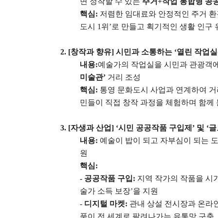
면 정착할 수 있는
주거
+
작업 통합형 공
핵심
:
저렴한 임대료와 안정적인 주거 
도시
1
위
’
로 만들고 획기적인 생활 인구 
2. [
창작과 향유
]
시민과 소통하는
‘
열린 작업실
내용
:
예술가의 작업실을 시민과 관광객
미술관
’
거리 조성
핵심
:
통영 문화도시 사업과 연계하여 
민들이 직접 창작 과정을 체험하며 함께
3. [
자생과 산업
] ‘
시민 공공작품 구입제
’
및
‘
글
내용
:
예술이 밥이 되고 자부심이 되는 도
원
핵심
:
-
공공작품 구입
:
지역 작가의 작품을 시
술가 소득 보장
’
을 지원
-
디지털 마켓
:
관내
상설 전시장과 온라
품이 전 세계로 팔려나가는 유통망 구축