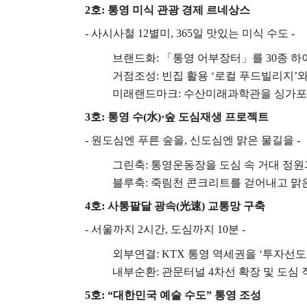
2
호
:
통영 미식 관광 경제 르네상스
-
사시사철
12
별미
, 365
일 맛있는 미식 수도
-
브랜드화
:
「
통영 어부장터
」
를
30
종 하
거점조성
:
빈집 활용
‘
로컬 푸드빌리지
’
와
미래랜드마크
:
수산미래과학관을 싱가
3
호
:
통영 수
(
水
)·
숲 도심재생 프로젝트
-
원도심엔 푸른 숲을
,
신도심엔 맑은 물길을
-
그린축
:
통영운동장을 도심 속 거대 정
블루축
:
죽림천 콘크리트를 걷어내고 맑
4
호
:
사통팔달 광속
(
光速
)
교통망 구축
-
서울까지
2
시간
,
도심까지
10
분
-
외부연결
: KTX
통영 역세권을
‘
투자선도
내부순환
:
관문터널
4
차선 확장 및 도심
5
호
: “
대한민국 예술 수도
”
통영 조성