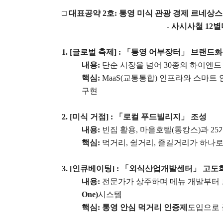
□
대표공약
2
호
:
통영 미식 관광 경제 르네상스
-
사시사철
12
별
1. [
글로벌 축제
] :
「
통영 어부장터
」
브랜드화
내용
:
단순 시장을 넘어
30
종의 하이엔드
핵심
:
MaaS(
교통통합
)
인프라와 스마트 
구현
2. [
미식 거점
] :
「
로컬 푸드빌리지
」
조성
내용
:
빈집 활용
,
마을호텔
(
통캉스
)
과
25
핵심
:
먹거리
,
쉴거리
,
즐길거리가 하나로
3. [
인큐베이팅
] :
「
외식산업개발센터
」
고도
내용
:
전문가가 상주하며 메뉴 개발부터
One)
시스템
핵심
:
통영 안심 먹거리 인증제
도입으로