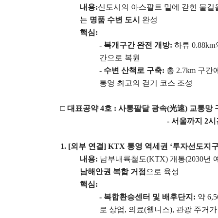
내용
:
신도시의 아스팔트 밑에 갇힌 물길
는
명품 수변 도시
완성
핵심
:
-
복개구간 완전 개방
:
하류
0.88km
간으로 복원
-
수변 산책로 구축
:
총
2.7km
구간
통영 최고의 걷기 코스 조성
□
대표공약
4
호
:
사통팔달 광속
(
光速
)
교통망 
-
서울까지
2
시
1. [
외부 연결
] KTX
통영 역세권
‘
투자선도지
내용
:
남부내륙철도
(KTX)
개통
(2030
년 
남해안권 복합 거점
으로 육성
핵심
:
-
복합환승센터 및 배후단지
:
약
6,5
로 상업
,
의료
(
웰니스
),
관광 주거가