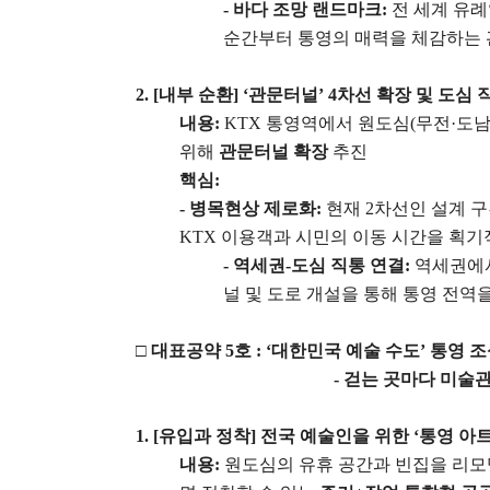
-
바다 조망 랜드마크
:
전 세계 유
순간부터 통영의 매력을 체감하는 
2. [
내부 순환
] ‘
관문터널
’ 4
차선 확장 및 도심 
내용
:
KTX
통영역에서 원도심
(
무전
·
도
위해
관문터널 확장
추진
핵심
:
-
병목현상 제로화
:
현재
2
차선인 설계 
KTX
이용객과 시민의 이동 시간을 획기
-
역세권
-
도심 직통 연결
:
역세권에
널 및 도로 개설을 통해 통영 전역
□
대표공약
5
호
: ‘
대한민국 예술 수도
’
통영 조
-
걷는 곳마다 미술
1. [
유입과 정착
]
전국 예술인을 위한
‘
통영 아
내용
:
원도심의 유휴 공간과 빈집을 리모