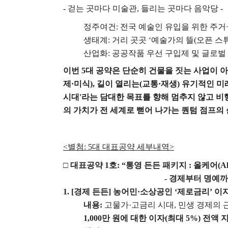
-
걷는 곳마다 미술관
,
들리는 곳마다 음악당
-
정주여건
:
전국 예술인 유입을 위한 주거
생태계
:
거리 곳곳
‘
예술가의 뜰
(
오픈 스
산업화
:
공공작품 우선 구입제 및 글로벌
이번
5
대 공약은 단순히 건물을 짓는 사업이 
제
·
미식
),
길이 열리는
(
교통
·
재생
)
유기적인 미
시대
'
라는 담대한 목표를 향해 멈추지 않고 
의 가치가 전 세계로 뻗어 나가는 퀀텀 점프
<
별첨
: 5
대 대표공약 세부내역
>
□
대표공약
1
호
: “
통영 든든 패키지
:
올케어
(A
-
경제부터 명예까
1. [
경제 든든
]
농어민
·
소상공인
‘
제로금리
’
이
내용
:
고물가
·
고금리 시대
,
민생 경제의 
1,000
만 원에 대한 이자
(
최대
5%)
전액 