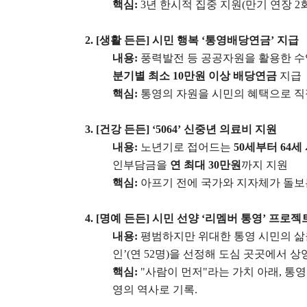
핵심
:
3
년 한시적 집중 지원
(
만기 연장
2
2. [
생활 든든
]
시민 행복
‘
통영배당연금
’
지급
내용
:
풍력발전 등 공공자원을 활용한 수
분기별 최소
10
만원 이상 배당연금
지급
핵심
:
통영의 자원을 시민의 혜택으로 
3. [
건강 든든
] ‘5064’
신중년 의료비 지원
내용
:
노년기로 접어드는
50
세부터
64
세
인부담금을
연 최대
30
만원
까지 지원
핵심
:
아프기 전에 국가와 지자체가 돌
4. [
명예 든든
]
시민 선양
‘
리멤버 통영
’
프로젝
내용
:
평범하지만 위대한 통영 시민의 
인
’(
연
52
명
)
을 선정해 도심 곳곳에서 상
핵심
:
"
사람이 먼저
"
라는 가치 아래
,
통영
영의 역사로 기록
.