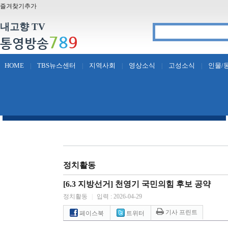
즐겨찾기추가
내고향 TV
7
8
9
통영방송
HOME
TBS뉴스센터
지역사회
영상소식
고성소식
인물/
|
|
|
|
|
정치활동
[6.3 지방선거] 천영기 국민의힘 후보 공약
정치활동
|
입력 : 2026-04-29
기사 프린트
페이스북
트위터