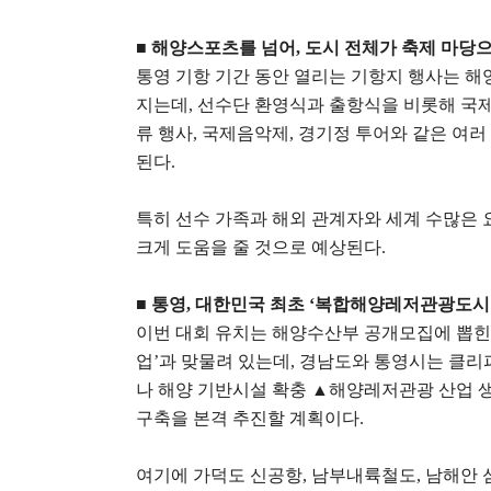
■
해양스포츠를 넘어
,
도시 전체가 축제 마당
통영 기항 기간 동안 열리는 기항지 행사는 해
지는데
,
선수단 환영식과 출항식을 비롯해 
류 행사
,
국제음악제
,
경기정 투어와 같은 여러
된다
.
특히 선수 가족과 해외 관계자와 세계 수많은 
크게 도움을 줄 것으로 예상된다
.
■
통영
,
대한민국 최초
‘
복합해양레저관광도시
이번 대회 유치는 해양수산부 공개모집에 뽑힌
업
’
과 맞물려 있는데
,
경남도와 통영시는 클리
나 해양 기반시설 확충
▲
해양레저관광 산업 
구축을 본격 추진할 계획이다
.
여기에 가덕도 신공항
,
남부내륙철도
,
남해안 