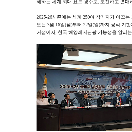
해하는 세계 최대 요트 경주로
,
도전하고 연대
2025-26
시즌에는 세계
250
여 참가자가 이끄는
오는
3
월
16
일
(
월
)
부터
22
일
(
일
)
까지 공식 기
거점이자
,
한국 해양레저관광 가능성을 알리는