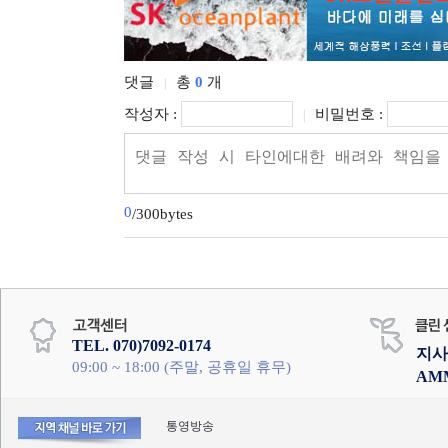
댓글
총
0
개
|
작성자 :
비밀번호 :
|
0
/300bytes
TEL. 070)7092-0174
지사
09:00 ~ 18:00 (주말, 공휴일 휴무)
AM
통영방송