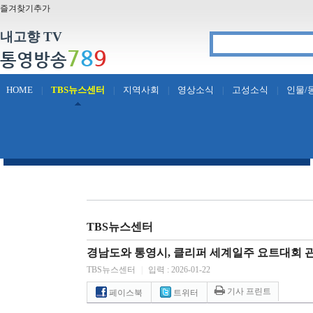
즐겨찾기추가
내고향 TV
7
8
9
통영방송
HOME
TBS뉴스센터
지역사회
영상소식
고성소식
인물/
|
|
|
|
|
TBS뉴스센터
경남도와 통영시, 클리퍼 세계일주 요트대회 
TBS뉴스센터
|
입력 : 2026-01-22
기사 프린트
페이스북
트위터