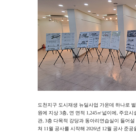
도천지구 도시재생 뉴딜사업 가운데 하나로 
원에 지상
3
층
,
연 면적
1,245
㎡
넓이에
,
주요시
관
, 3
층 다목적 강당과 동아리연습실이 들어설
쳐
11
월 공사를 시작해
2026
년
12
월 공사 준공