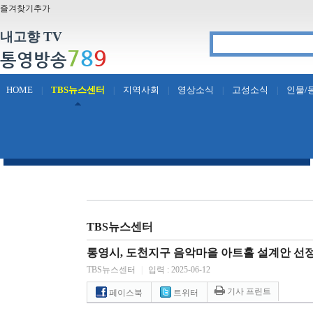
즐겨찾기추가
내고향 TV
7
8
9
통영방송
HOME
TBS뉴스센터
지역사회
영상소식
고성소식
인물/
|
|
|
|
|
TBS뉴스센터
통영시, 도천지구 음악마을 아트홀 설계안 선
TBS뉴스센터
|
입력 : 2025-06-12
기사 프린트
페이스북
트위터