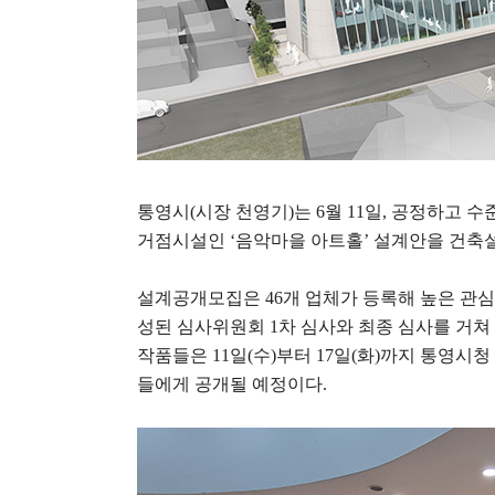
통영시
(
시장 천영기
)
는
6
월
11
일
,
공정하고 수준
거점시설인
‘
음악마을 아트홀
’
설계안을 건축
설계공개모집은
46
개 업체가 등록해 높은 관
성된 심사위원회
1
차 심사와 최종 심사를 거쳐
작품들은
11
일
(
수
)
부터
17
일
(
화
)
까지 통영시청
들에게 공개될 예정이다
.