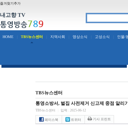
즐겨찾기추가
내고향 TV
7
8
9
통영방송
HOME
TBS뉴스센터
지역사회
영상소식
고성소식
인물/
|
|
|
|
|
TBS뉴스센터
통영소방서, 벌집 사전제거 신고제 중점 알리
TBS뉴스센터
|
입력 : 2025-06-12
기사 프린트
페이스북
트위터