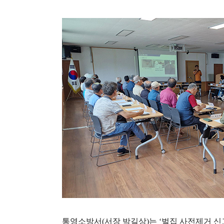
통영소방서
(
서장 박길상
)
는
‘
벌집 사전제거 신