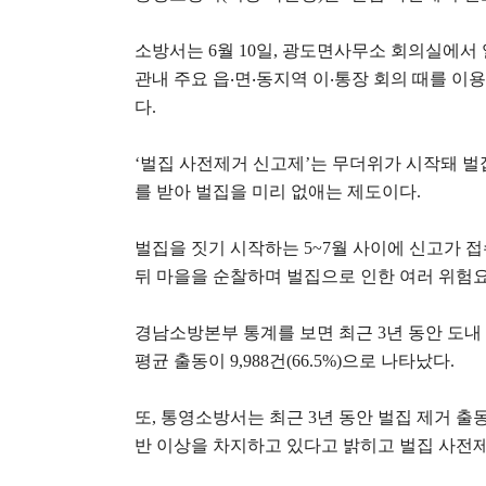
소방서는
6
월
10
일
,
광도면사무소 회의실에서 
관내 주요 읍
‧
면
‧
동지역 이
‧
통장 회의 때를 이
다
.
‘
벌집 사전제거 신고제
’
는 무더위가 시작돼 벌
를 받아 벌집을 미리 없애는 제도이다
.
벌집을 짓기 시작하는
5~7
월 사이에 신고가 
뒤 마을을 순찰하며 벌집으로 인한 여러 위험
경남소방본부 통계를 보면 최근
3
년 동안 도
평균 출동이
9,988
건
(66.5%)
으로 나타났다
.
또
,
통영소방서는 최근
3
년 동안 벌집 제거 출
반 이상을 차지하고 있다고 밝히고 벌집 사전