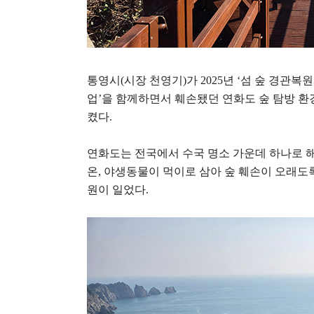
통영시
(
시장 천영기
)
가
2025
년
‘
섬 숲 경관복
업
’
을 함께하면서 훼손됐던 연화도 숲 탐방 환
켰다
.
연화도는 전국에서 수국 명소 가운데 하나로 
온
,
야생동물이 먹이로 삼아 숲 훼손이 오래도
원이 일었다
.