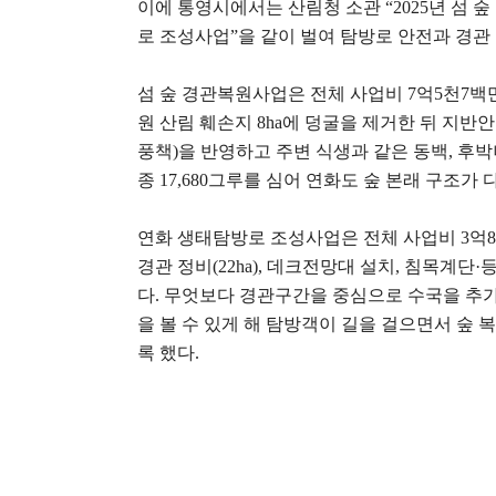
이에 통영시에서는 산림청 소관
“2025
년 섬 
로 조성사업
”
을 같이 벌여 탐방로 안전과 경관
섬 숲 경관복원사업은 전체 사업비
7
억
5
천
7
백
원 산림 훼손지
8ha
에 덩굴을 제거한 뒤 지반
풍책
)
을 반영하고 주변 식생과 같은 동백
,
후박
종
17,680
그루를 심어 연화도 숲 본래 구조가 
연화 생태탐방로 조성사업은 전체 사업비
3
억
8
경관 정비
(22ha),
데크전망대 설치
,
침목계단
·
등
다
.
무엇보다 경관구간을 중심으로 수국을 추
을 볼 수 있게 해 탐방객이 길을 걸으면서 숲 
록 했다
.