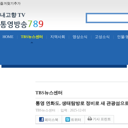
즐겨찾기추가
내고향 TV
7
8
9
통영방송
HOME
TBS뉴스센터
지역사회
영상소식
고성소식
인물/
|
|
|
|
|
TBS뉴스센터
통영 연화도, 생태탐방로 정비로 새 관광섬으로
TBS뉴스센터
|
입력 : 2025-12-01
기사 프린트
페이스북
트위터