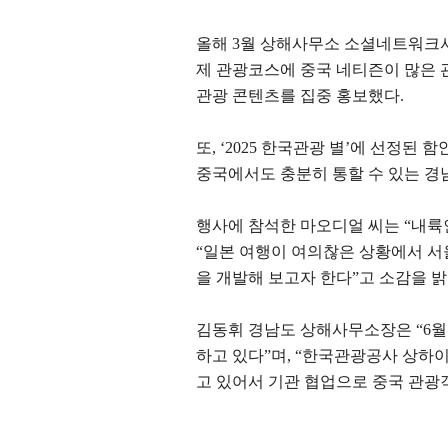
올해
3
월 상해사무소 소셜네트워크
제 관광코스에 중국 네티즌이 많은 
관광 콘텐츠를 집중 홍보했다
.
또
, ‘2025
한국관광 별
’
에 선정된 함
중국에서도 충분히 통할 수 있는 경
행사에 참석한 마오디얼 씨는
“
내륙
“
일본 여행이 여의찮은 상황에서 서
을 개발해 보고자 한다
”
고 소감을 
김동휘 경남도 상해사무소장은
“6
월
하고 있다
”
며
, “
한국관광공사 상하이
고 있어서 기관 협업으로 중국 관광