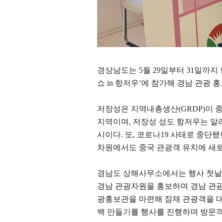
경상남도는
5
월
29
일부터
31
일까지
쇼
in
항저우
’
에 참가해 경남 관광 
저장성은 지역내총생산
(GRDP)
이 
지역이며
,
저장성 성도 항저우는 알
시이다
.
또
,
코로나
19
사태로 중단됐
차원에서도 중국 관광객 유치에 새
경남도 상해사무소에서는 행사 첫날
경남 관광자원을 홍보하며 경남 관
광홍보관을 마련해 잠재 관광객을 
백 만들기를 행사를 진행하며 방문객