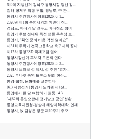
제9회 지방선거 강석주 통영시장 당선 감...
김해-항저우 직항 부활, 경남도, 中 관...
통영시 주간행사예정표(2026. 6. 1...
2026년 제1회 통영시의회 어린이·청...
경남도, 바다의 날 앞두고 바다청소 참여
천영기 후보 선대위 특정 언론 추측성 보...
통영시, “취업 준비 비용 걱정 덜어요”...
제31회 무학기 전국고등학교 축구대회 끝나
제17차 통영ESD 국제포럼 열어
통영시장선거 후보자 토론회 연다
통영시 주간행사예정표(2026. 5. 2...
통영시 브라보 섬 택시, 섬 주민 ‘효자...
2025 투나잇 통영 드론쇼-64회 한산...
통영-합천, 문화예술 교류한다
[6.3 지방선거] 통영시 도의원 제1선...
통영에서 한 달 여행하기 열풍...4.3...
‘제62회 통영오광대 정기발표 공연’성황...
통영교육지원청-경상대 해양과학대학, 인재...
통영시, 故 김성은 장군 제19주기 추모...