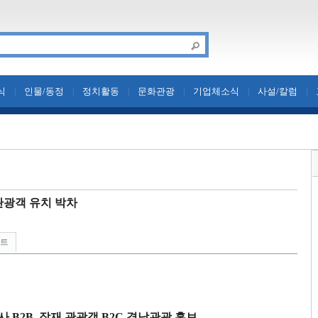
식
인물/동정
정치활동
문화관광
기업체소식
사설/칼럼
|
|
|
|
|
|
 관광객 유치 박차
린트
행사
B2B,
잠재 관광객
B2C
경남관광 홍보