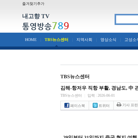
즐겨찾기추가
내고향 TV
7
8
9
통영방송
HOME
TBS뉴스센터
지역사회
영상소식
고성소
|
|
|
|
TBS뉴스센터
김해-항저우 직항 부활, 경남도, 中
TBS뉴스센터
|
입력 : 2026-06-01
기사 프
페이스북
트위터
- 29
일부터
31
일까지 중국 현지 여