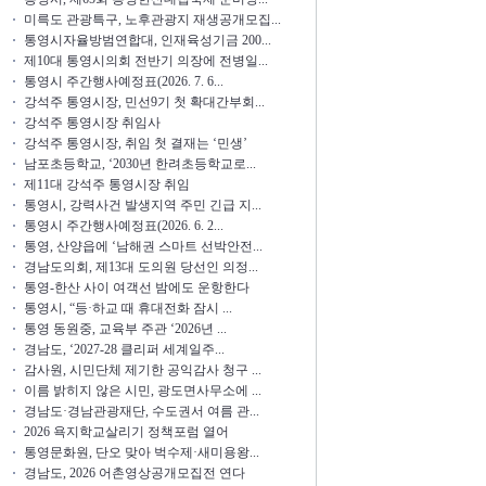
미륵도 관광특구, 노후관광지 재생공개모집...
통영시자율방범연합대, 인재육성기금 200...
제10대 통영시의회 전반기 의장에 전병일...
통영시 주간행사예정표(2026. 7. 6...
강석주 통영시장, 민선9기 첫 확대간부회...
강석주 통영시장 취임사
강석주 통영시장, 취임 첫 결재는 ‘민생’
남포초등학교, ‘2030년 한려초등학교로...
제11대 강석주 통영시장 취임
통영시, 강력사건 발생지역 주민 긴급 지...
통영시 주간행사예정표(2026. 6. 2...
통영, 산양읍에 ‘남해권 스마트 선박안전...
경남도의회, 제13대 도의원 당선인 의정...
통영-한산 사이 여객선 밤에도 운항한다
통영시, “등·하교 때 휴대전화 잠시 ...
통영 동원중, 교육부 주관 ‘2026년 ...
경남도, ‘2027-28 클리퍼 세계일주...
감사원, 시민단체 제기한 공익감사 청구 ...
이름 밝히지 않은 시민, 광도면사무소에 ...
경남도·경남관광재단, 수도권서 여름 관...
2026 욕지학교살리기 정책포럼 열어
통영문화원, 단오 맞아 벅수제·새미용왕...
경남도, 2026 어촌영상공개모집전 연다