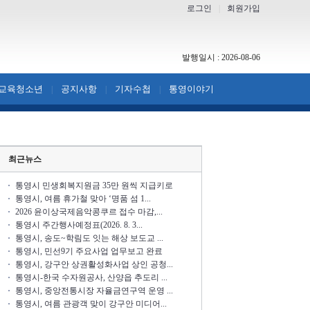
로그인
|
회원가입
발행일시 : 2026-08-06
교육청소년
공지사항
기자수첩
통영이야기
|
|
|
최근뉴스
통영시 민생회복지원금 35만 원씩 지급키로
통영시, 여름 휴가철 맞아 ‘명품 섬 1...
2026 윤이상국제음악콩쿠르 접수 마감,...
통영시 주간행사예정표(2026. 8. 3...
통영시, 송도~학림도 잇는 해상 보도교 ...
통영시, 민선9기 주요사업 업무보고 완료
통영시, 강구안 상권활성화사업 상인 공청...
통영시-한국 수자원공사, 산양읍 추도리 ...
통영시, 중앙전통시장 자율금연구역 운영 ...
통영시, 여름 관광객 맞이 강구안 미디어...