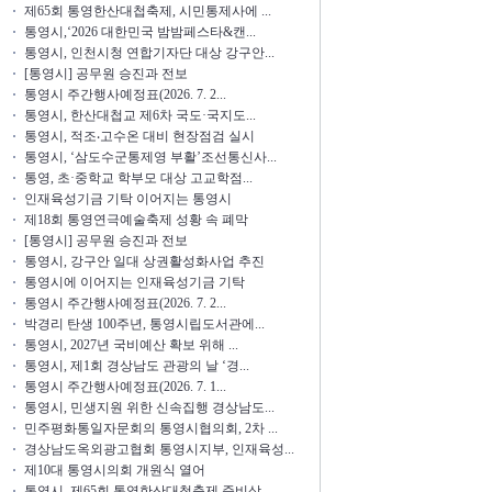
제65회 통영한산대첩축제, 시민통제사에 ...
통영시,‘2026 대한민국 밤밤페스타&캔...
통영시, 인천시청 연합기자단 대상 강구안...
[통영시] 공무원 승진과 전보
통영시 주간행사예정표(2026. 7. 2...
통영시, 한산대첩교 제6차 국도·국지도...
통영시, 적조‧고수온 대비 현장점검 실시
통영시, ‘삼도수군통제영 부활’조선통신사...
통영, 초·중학교 학부모 대상 고교학점...
인재육성기금 기탁 이어지는 통영시
제18회 통영연극예술축제 성황 속 폐막
[통영시] 공무원 승진과 전보
통영시, 강구안 일대 상권활성화사업 추진
통영시에 이어지는 인재육성기금 기탁
통영시 주간행사예정표(2026. 7. 2...
박경리 탄생 100주년, 통영시립도서관에...
통영시, 2027년 국비예산 확보 위해 ...
통영시, 제1회 경상남도 관광의 날 ‘경...
통영시 주간행사예정표(2026. 7. 1...
통영시, 민생지원 위한 신속집행 경상남도...
민주평화통일자문회의 통영시협의회, 2차 ...
경상남도옥외광고협회 통영시지부, 인재육성...
제10대 통영시의회 개원식 열어
통영시, 제65회 통영한산대첩축제 준비상...