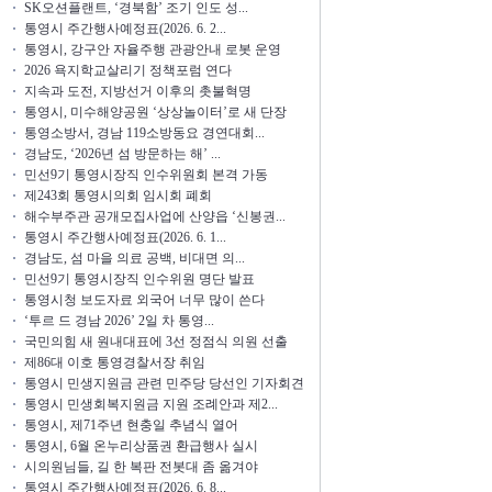
SK오션플랜트, ‘경북함’ 조기 인도 성...
통영시 주간행사예정표(2026. 6. 2...
통영시, 강구안 자율주행 관광안내 로봇 운영
2026 욕지학교살리기 정책포럼 연다
지속과 도전, 지방선거 이후의 촛불혁명
통영시, 미수해양공원 ‘상상놀이터’로 새 단장
통영소방서, 경남 119소방동요 경연대회...
경남도, ‘2026년 섬 방문하는 해’ ...
민선9기 통영시장직 인수위원회 본격 가동
제243회 통영시의회 임시회 폐회
해수부주관 공개모집사업에 산양읍 ‘신봉권...
통영시 주간행사예정표(2026. 6. 1...
경남도, 섬 마을 의료 공백, 비대면 의...
민선9기 통영시장직 인수위원 명단 발표
통영시청 보도자료 외국어 너무 많이 쓴다
‘투르 드 경남 2026’ 2일 차 통영...
국민의힘 새 원내대표에 3선 정점식 의원 선출
제86대 이호 통영경찰서장 취임
통영시 민생지원금 관련 민주당 당선인 기자회견
통영시 민생회복지원금 지원 조례안과 제2...
통영시, 제71주년 현충일 추념식 열어
통영시, 6월 온누리상품권 환급행사 실시
시의원님들, 길 한 복판 전봇대 좀 옮겨야
통영시 주간행사예정표(2026. 6. 8...