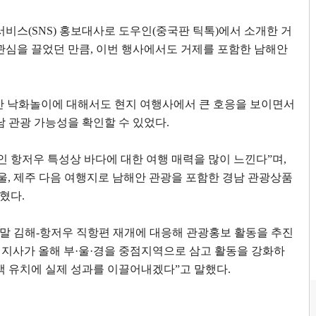
서비스
(SNS)
홍보대사로 도우인
(
중국판 틱톡
)
에서 소개한 거
관심을 끌었던 만큼
,
이번 행사에서도 거제를 포함한 남해안
안 낙화놀이에 대해서도 현지 여행사에서 큰 호응을 보이면서
남 관광 가능성을 확인할 수 있었다
.
인 항저우 특성상 바다에 대한 여행 매력을 많이 느낀다
”
며
,
울
,
제주 다음 여행지로 남해안 관광을 포함한 경남 관광상품
밝혔다
.
말 김해
-
항저우 직항편 재개에 대응해 관광홍보 활동을 추진
지사가 올해 부
·
울
·
경을 중점지역으로 삼고 활동을 강화하
객 유치에 실제 성과를 이끌어내겠다
”
고 말했다
.