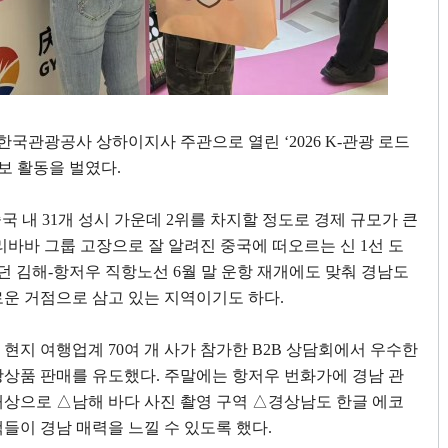
 한국관광공사 상하이지사 주관으로 열린
‘2026 K-
관광 로드
홍보 활동을 벌였다
.
중국 내
31
개 성시 가운데
2
위를 차지할 정도로 경제 규모가 큰
리바바 그룹 고장으로 잘 알려진 중국에 떠오르는 신
1
선 도
던 김해
-
항저우 직항노선
6
월 말 운항 재개에도 맞춰 경남도
로운 거점으로 삼고 있는 지역이기도 하다
.
 현지 여행업계
70
여 개 사가 참가한
B2B
상담회에서 우수한
광상품 판매를 유도했다
.
주말에는 항저우 번화가에 경남 관
대상으로
△
남해 바다 사진 촬영 구역
△
경상남도 한글 에코
들이 경남 매력을 느낄 수 있도록 했다
.