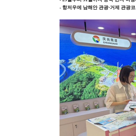
-
항저우에 남해안 관광
·
거제 관광코