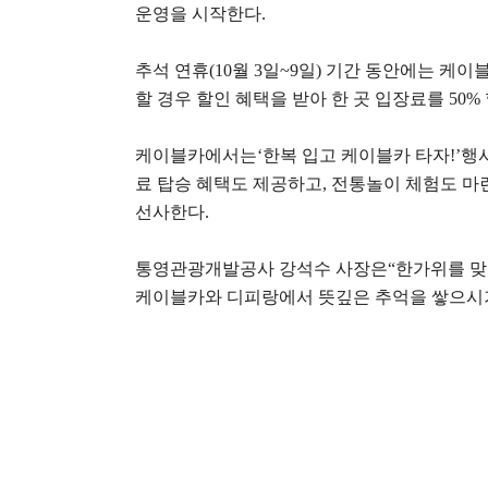
운영을 시작한다
.
추석 연휴
(10
월
3
일
~9
일
)
기간 동안에는 케이블
할 경우 할인 혜택을 받아 한 곳 입장료를
50%
케이블카에서는
‘
한복 입고 케이블카 타자
!’
행
료 탑승 혜택도 제공하고
,
전통놀이 체험도 마
선사한다
.
통영관광개발공사 강석수 사장은
“
한가위를 맞
케이블카와 디피랑에서 뜻깊은 추억을 쌓으시