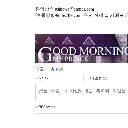
통영방송 gsinews@empas.com
ⓒ 통영방송 tbs789.com, 무단 전재 및 재배포
댓글
총
0
개
|
작성자 :
비밀번호 :
|
0
/300bytes