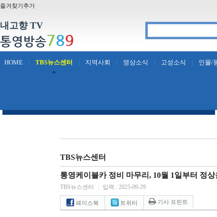
즐겨찾기추가
내고향 TV
7
8
9
통영방송
HOME
TBS뉴스센터
지역사회
영상소식
고성소식
인물/
|
|
|
|
|
TBS뉴스센터
통영케이블카 정비 마무리, 10월 1일부터 정
TBS뉴스센터
|
입력 : 2025-09-29
기사 프린트
페이스북
트위터