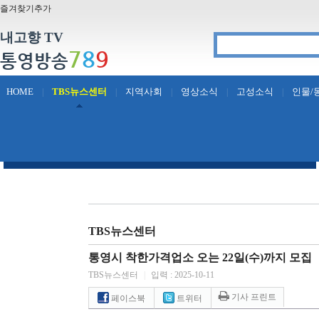
즐겨찾기추가
내고향 TV
7
8
9
통영방송
HOME
TBS뉴스센터
지역사회
영상소식
고성소식
인물/
|
|
|
|
|
TBS뉴스센터
통영시 착한가격업소 오는 22일(수)까지 모집
TBS뉴스센터
|
입력 : 2025-10-11
기사 프린트
페이스북
트위터