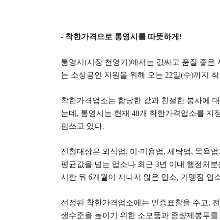
-
착한가격으로 통영시를 따뜻하게
!
통영시
(
시장 천영기
)
에서는 값싸고 품질 좋은
는 소상공인 지원을 위해 오는
22
일
(
수
)
까지 
착한가격업소는 합당한 값과 친절한 봉사에 
는데
,
통영시는 현재
48
개 착한가격업소를 지정
힘쓰고 있다
.
신청대상은 외식업
,
이
·
미용업
,
세탁업
,
목욕업
평균값을 넘는 업소나 최근
3
년 이내 행정처분
시한 뒤
6
개월이 지나지 않은 업소
,
가맹점 업
선정된 착한가격업소에는 인증표찰을 주고
,
전
생수준을 높이기 위한 소모품과 종량제봉투를 