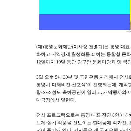
(
재
)
통영문화재단
(
이사장 천영기
)
은 통영 대표
화하고 지역경제 활성화를 꾀하는 통합형 문
12
일까지
10
일 동안 강구안 문화마당과 옛 국
3
일 오후
5
시
30
분 옛 국민은행 자리에서 전시
통영시
‘
미래비전 선포식
’
이 진행되는데
,
개막
항조
·
조성모 축하공연이 열리고
,
개막행사와 
대극장에서 열린다
.
전시 프로그램으로는 통영 대표 장인
8
인이 참
브제
·
설치 작품을 선보이는 현대공예 작가전
,
전이 준비돼 있다
.
시민들은 옛 국민은행 자리