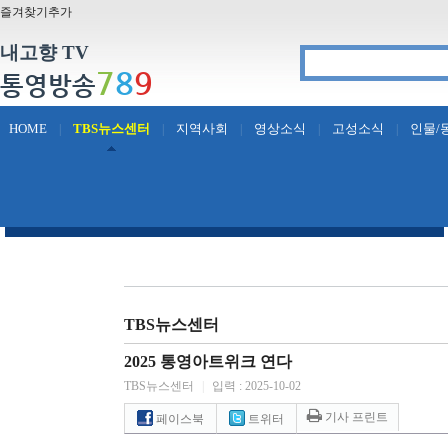
즐겨찾기추가
내고향 TV
7
8
9
통영방송
HOME
TBS뉴스센터
지역사회
영상소식
고성소식
인물/
|
|
|
|
|
TBS뉴스센터
2025 통영아트위크 연다
TBS뉴스센터
|
입력 : 2025-10-02
기사 프린트
페이스북
트위터