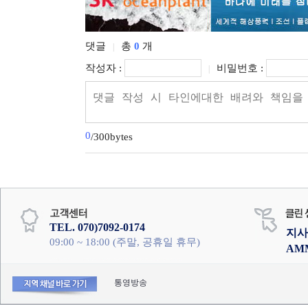
댓글
총
0
개
|
작성자 :
비밀번호 :
|
0
/300bytes
TEL. 070)7092-0174
지사
09:00 ~ 18:00 (주말, 공휴일 휴무)
AM
통영방송