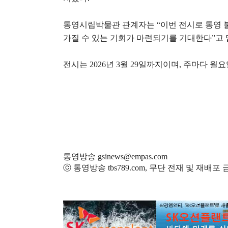
통영시립박물관 관계자는
“
이번 전시로 통영 
가질 수 있는 기회가 마련되기를 기대한다
”
고
전시는
2026
년
3
월
29
일까지이며
,
주마다 월요
통영방송 gsinews@empas.com
ⓒ 통영방송 tbs789.com, 무단 전재 및 재배포