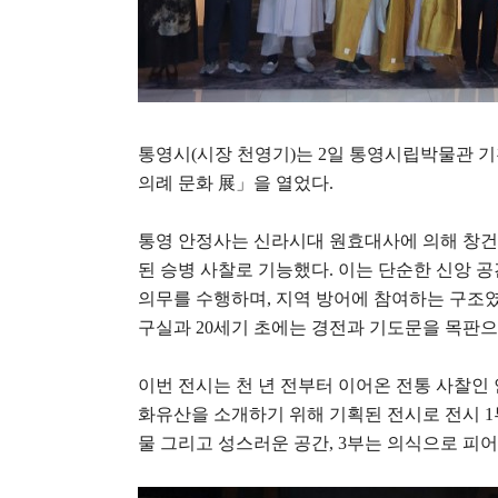
통영시
(
시장 천영기
)
는
2
일 통영시립박물관 
의례 문화
展
」
을 열었다
.
통영 안정사는 신라시대 원효대사에 의해 창
된 승병 사찰로 기능했다
.
이는 단순한 신앙 
의무를 수행하며
,
지역 방어에 참여하는 구조
구실과
20
세기 초에는 경전과 기도문을 목판으
이번 전시는 천 년 전부터 이어온 전통 사찰인
화유산을 소개하기 위해 기획된 전시로 전시
1
물 그리고 성스러운 공간
, 3
부는 의식으로 피어