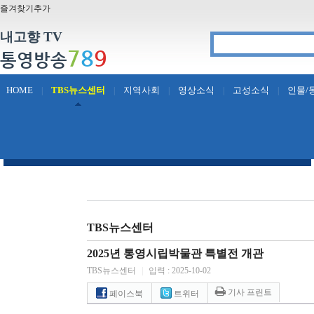
즐겨찾기추가
내고향 TV
7
8
9
통영방송
HOME
TBS뉴스센터
지역사회
영상소식
고성소식
인물/
|
|
|
|
|
TBS뉴스센터
2025년 통영시립박물관 특별전 개관
TBS뉴스센터
|
입력 : 2025-10-02
기사 프린트
페이스북
트위터