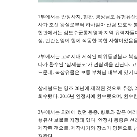
1
부에서는 안정사지
,
현판
,
경상남도 유형유산
사가 조선 왕실로부터 하사받아 산림 보호와 
현판에서는 삼도수군통제영과 지역 유력자들이
정
,
민간신앙이 함께 작동한 복합 사찰이었음을
2
부에서는 고려시대 제작된 혜위등광불과 복
다가 환수된
‘
삼세불도
’
가 관람객을 만난다
.
고
드문데
,
복장유물은 보통 부처님 내부에 있기 
삼세불도는 영조
28
년에 제작된 것으로 추정
, 
회수됐다
. 2016
년 안정사에 환수됐으며
,
환수한
3
부에서는 의례에 썼던 동종
,
향로와 같은 여러
형유산 보물로 지정돼 있다
.
안정사 동종은 선
제작된 것으로
,
제작시기와 장소가 명문으로 
져왔다
.