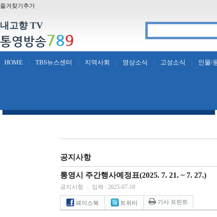
즐겨찾기추가
내고향 TV
7
8
9
통영방송
HOME
TBS뉴스센터
지역사회
영상소식
고성소식
인물/
|
|
|
|
|
공지사항
통영시 주간행사예정표(2025. 7. 21. ~ 7. 27.)
공지사항
|
입력 : 2025-07-18
기사 프린트
페이스북
트위터