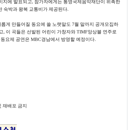
이지에 발표되고
,
참가자에게는 통영국제음악재단이 위촉한
한 숙박과 왕복 교통비가 제공된다
.
새롭게 만들어질 동요에 쓸 노랫말도
7
월 말까지 공개모집하
고
,
이 곡들은 선발된 어린이 가창자와
TIMF
앙상블 연주로
 동요제 공연은
MBC
경남에서 방영할 예정이다
.
 및 재배포 금지