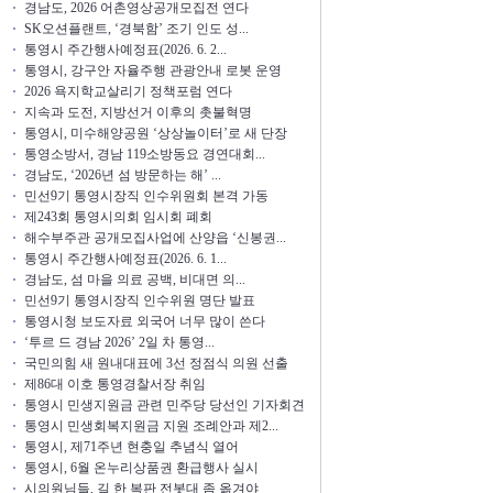
경남도, 2026 어촌영상공개모집전 연다
SK오션플랜트, ‘경북함’ 조기 인도 성...
통영시 주간행사예정표(2026. 6. 2...
통영시, 강구안 자율주행 관광안내 로봇 운영
2026 욕지학교살리기 정책포럼 연다
지속과 도전, 지방선거 이후의 촛불혁명
통영시, 미수해양공원 ‘상상놀이터’로 새 단장
통영소방서, 경남 119소방동요 경연대회...
경남도, ‘2026년 섬 방문하는 해’ ...
민선9기 통영시장직 인수위원회 본격 가동
제243회 통영시의회 임시회 폐회
해수부주관 공개모집사업에 산양읍 ‘신봉권...
통영시 주간행사예정표(2026. 6. 1...
경남도, 섬 마을 의료 공백, 비대면 의...
민선9기 통영시장직 인수위원 명단 발표
통영시청 보도자료 외국어 너무 많이 쓴다
‘투르 드 경남 2026’ 2일 차 통영...
국민의힘 새 원내대표에 3선 정점식 의원 선출
제86대 이호 통영경찰서장 취임
통영시 민생지원금 관련 민주당 당선인 기자회견
통영시 민생회복지원금 지원 조례안과 제2...
통영시, 제71주년 현충일 추념식 열어
통영시, 6월 온누리상품권 환급행사 실시
시의원님들, 길 한 복판 전봇대 좀 옮겨야