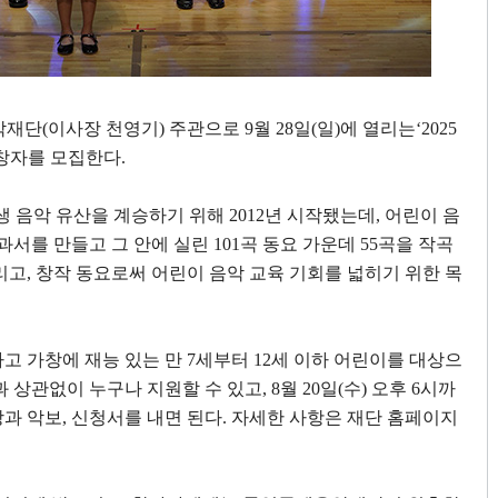
악재단
(
이사장 천영기
)
주관으로
9
월
28
일
(
일
)
에 열리는
‘2025
가창자를 모집한다
.
생 음악 유산을 계승하기 위해
2012
년 시작됐는데
,
어린이 음
교과서를 만들고 그 안에 실린
101
곡 동요 가운데
55
곡을 작곡
리고
,
창작 동요로써 어린이 음악 교육 기회를 넓히기 위한 목
고 가창에 재능 있는 만
7
세부터
12
세 이하 어린이를 대상으
과 상관없이 누구나 지원할 수 있고
, 8
월
20
일
(
수
)
오후
6
시까
상과 악보
,
신청서를 내면 된다
.
자세한 사항은 재단 홈페이지