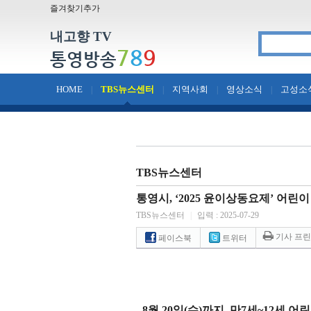
즐겨찾기추가
내고향 TV
7
8
9
통영방송
HOME
TBS뉴스센터
지역사회
영상소식
고성소
|
|
|
|
TBS뉴스센터
통영시, ‘2025 윤이상동요제’ 어린
TBS뉴스센터
|
입력 : 2025-07-29
기사 프
페이스북
트위터
- 8
월
20
일
(
수
)
까지
,
만
7
세
~12
세 어린