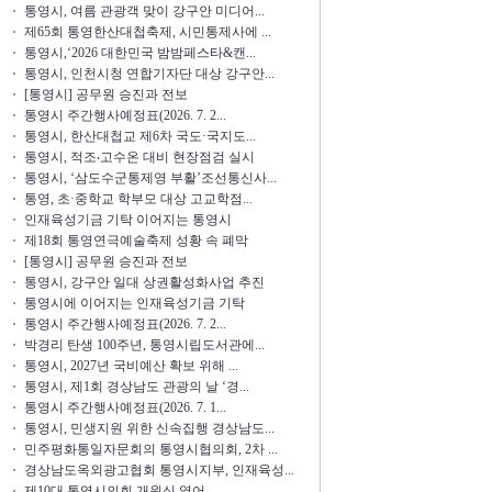
통영시, 여름 관광객 맞이 강구안 미디어...
제65회 통영한산대첩축제, 시민통제사에 ...
통영시,‘2026 대한민국 밤밤페스타&캔...
통영시, 인천시청 연합기자단 대상 강구안...
[통영시] 공무원 승진과 전보
통영시 주간행사예정표(2026. 7. 2...
통영시, 한산대첩교 제6차 국도·국지도...
통영시, 적조‧고수온 대비 현장점검 실시
통영시, ‘삼도수군통제영 부활’조선통신사...
통영, 초·중학교 학부모 대상 고교학점...
인재육성기금 기탁 이어지는 통영시
제18회 통영연극예술축제 성황 속 폐막
[통영시] 공무원 승진과 전보
통영시, 강구안 일대 상권활성화사업 추진
통영시에 이어지는 인재육성기금 기탁
통영시 주간행사예정표(2026. 7. 2...
박경리 탄생 100주년, 통영시립도서관에...
통영시, 2027년 국비예산 확보 위해 ...
통영시, 제1회 경상남도 관광의 날 ‘경...
통영시 주간행사예정표(2026. 7. 1...
통영시, 민생지원 위한 신속집행 경상남도...
민주평화통일자문회의 통영시협의회, 2차 ...
경상남도옥외광고협회 통영시지부, 인재육성...
제10대 통영시의회 개원식 열어