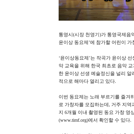
통영시
(
시장 천영기
)
가 통영국제음
윤이상 동요제
’
에 참가할 어린이 
‘
윤이상동요제
’
는 작곡가 윤이상 선
악 교육을 위해 한국 최초로 음악 
한 윤이상 선생 예술정신을 널리 알
적으로 해마다 열리고 있다
.
이번 동요제는 노래 부르기를 즐겨하
로 가창자를 모집하는데
,
거주 지역
지
6
개월 이내 촬영된 동요 가창 영
(www.timf.org)
에서 확인할 수 있다
.