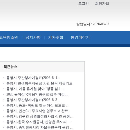
로그인
|
회원가입
발행일시 : 2026-08-07
교육청소년
공지사항
기자수첩
통영이야기
|
|
|
최근뉴스
통영시 주간행사예정표(2026. 8. 1...
통영시 민생회복지원금 35만 원씩 지급키로
통영시, 여름 휴가철 맞아 ‘명품 섬 1...
2026 윤이상국제음악콩쿠르 접수 마감,...
통영시 주간행사예정표(2026. 8. 3...
통영시, 송도~학림도 잇는 해상 보도교 ...
통영시, 민선9기 주요사업 업무보고 완료
통영시, 강구안 상권활성화사업 상인 공청...
통영시-한국 수자원공사, 산양읍 추도리 ...
통영시, 중앙전통시장 자율금연구역 운영 ...