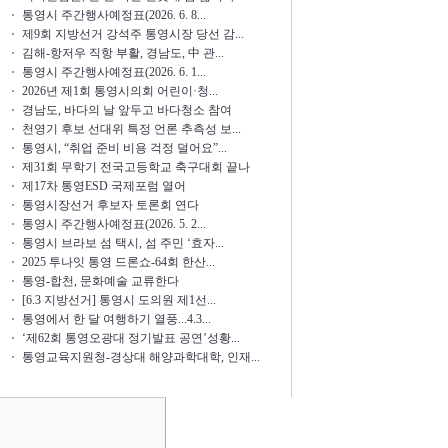
통영시 주간행사예정표(2026. 6. 8...
제9회 지방선거 강석주 통영시장 당선 감...
김해-항저우 직항 부활, 경남도, 中 관...
통영시 주간행사예정표(2026. 6. 1...
2026년 제1회 통영시의회 어린이·청...
경남도, 바다의 날 앞두고 바다청소 참여
천영기 후보 선대위 특정 언론 추측성 보...
통영시, “취업 준비 비용 걱정 덜어요”...
제31회 무학기 전국고등학교 축구대회 끝나
제17차 통영ESD 국제포럼 열어
통영시장선거 후보자 토론회 연다
통영시 주간행사예정표(2026. 5. 2...
통영시 브라보 섬 택시, 섬 주민 ‘효자...
2025 투나잇 통영 드론쇼-64회 한산...
통영-합천, 문화예술 교류한다
[6.3 지방선거] 통영시 도의원 제1선...
통영에서 한 달 여행하기 열풍...4.3...
‘제62회 통영오광대 정기발표 공연’성황...
통영교육지원청-경상대 해양과학대학, 인재...