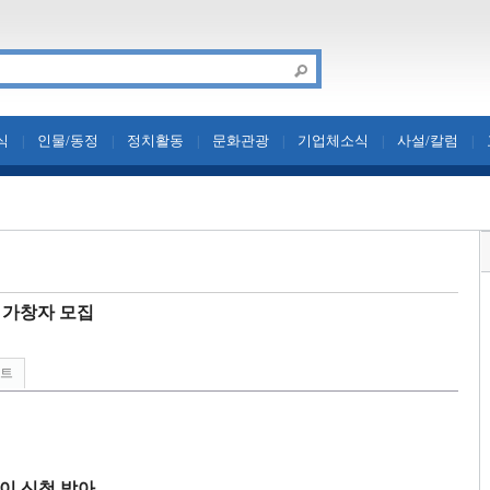
식
인물/동정
정치활동
문화관광
기업체소식
사설/칼럼
|
|
|
|
|
|
이 가창자 모집
린트
이 신청 받아