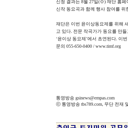
신청 결과는
8
월
27
일
(
수
)
재단 홈페
신작 동요곡과 함께 행사 참여를 위
재단은 이번 윤이상동요제를 위해 
고 있다
.
전문 작곡가가 동요를 만들
‘
윤이상 동요제
’
에서 초연된다
.
이번
문의
055-650-0400 / www.timf.org
통영방송 gsinews@empas.com
ⓒ 통영방송 tbs789.com, 무단 전재