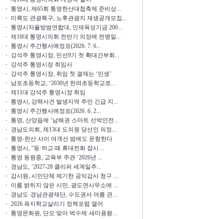
통영시, 제65회 통영한산대첩축제 준비상...
미륵도 관광특구, 노후관광지 재생공개모집...
통영시자율방범연합대, 인재육성기금 200...
제10대 통영시의회 전반기 의장에 전병일...
통영시 주간행사예정표(2026. 7. 6...
강석주 통영시장, 민선9기 첫 확대간부회...
강석주 통영시장 취임사
강석주 통영시장, 취임 첫 결재는 ‘민생’
남포초등학교, ‘2030년 한려초등학교로...
제11대 강석주 통영시장 취임
통영시, 강력사건 발생지역 주민 긴급 지...
통영시 주간행사예정표(2026. 6. 2...
통영, 산양읍에 ‘남해권 스마트 선박안전...
경남도의회, 제13대 도의원 당선인 의정...
통영-한산 사이 여객선 밤에도 운항한다
통영시, “등·하교 때 휴대전화 잠시 ...
통영 동원중, 교육부 주관 ‘2026년 ...
경남도, ‘2027-28 클리퍼 세계일주...
감사원, 시민단체 제기한 공익감사 청구 ...
이름 밝히지 않은 시민, 광도면사무소에 ...
경남도·경남관광재단, 수도권서 여름 관...
2026 욕지학교살리기 정책포럼 열어
통영문화원, 단오 맞아 벅수제·새미용왕...